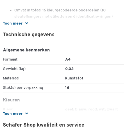
Omvat in totaal 16 kleurgecodeerde onderdelen (10
sleutelhangers met etiketten en 6 identificatie-ringen)
Materiaal: kunststof
Toon meer
Technische gegevens
Algemene kenmerken
Dubbelklik om in te zoomen
Formaat
A4
Gewicht (kg)
0,02
Materiaal
kunststof
Stuk(s) per verpakking
16
Kleuren
Kleur
geel; blauw; rood; wit; zwart
Toon meer
Schäfer Shop kwaliteit en service