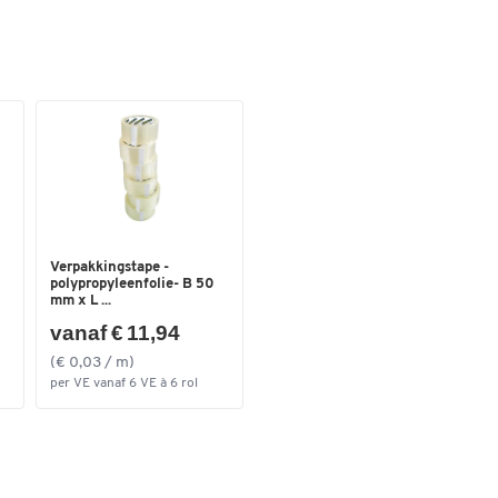
Verpakkingstape -
polypropyleenfolie- B 50
mm x L ...
vanaf € 11,94
(€ 0,03 / m)
per VE vanaf 6 VE à 6 rol