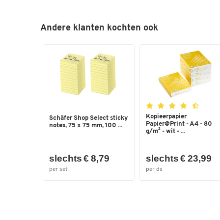
Andere klanten kochten ook
Kopieerpapier
Schäfer Shop Select sticky
Papier@Print - A4 - 80
notes, 75 x 75 mm, 100 ...
g/m² - wit - ...
slechts € 8,79
slechts € 23,99
per set
per ds