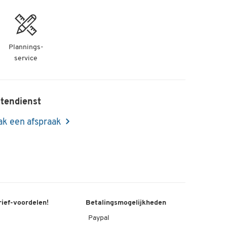
Plannings-
service
tendienst
k een afspraak
rief-voordelen!
Betalingsmogelijkheden
Paypal