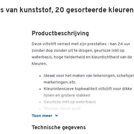
os van kunststof, 20 gesorteerde kleuren
Productbeschrijving
Deze viltstift verrast met zijn prestaties - kan 24 uur
zonder dop zonder uit te drogen, geurloze inkt op
waterbasis, hoge helderheid en kleurdichtheid van de
kleuren.
Ideaal voor het maken van tekeningen, schetsjes
markeringen, etc.
Kleurintensieve topkwaliteit viltstift voor dikke
lijnen en grotere vlakken
Geurloze inkt op waterbasis
Stevige, ronde punt
Dop met ventilatie
Toon meer
Kan 24 uur zonder dop zonder uit te drogen
Technische gegevens
Robuuste punt van 1.0 mm voor gelijkmatige