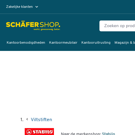
Zakelijke klanten
Particuliere klanten
Kantoorbenodigdheden
Kantoormeubilair
Kantooruitrusting
Magazijn & b
Viltstiften
Naar de merkenshop:
Stabilo