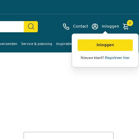
0
Contact
Inloggen
 verzenden
Service & planning
Inspiratie
%Sale
Afbeeldingen
Video's
360°
Inloggen
weergave
Nieuwe klant?
Registreer hier