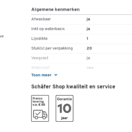
inktafgifte
Lijnbreedte: 0,4 mm
Algemene kenmerken
Puntgroote: 0,8 mm
Afwasbaar
ja
PP-schacht
20 stuks = 1 pak
Inkt op waterbasis
ja
ve
Wist u dat? De STABILO Pen 68 kan ook worden gebrui
Lijndikte
1
om aquarels te maken, door de kleuren te mengen met
Stuk(s) per verpakking
20
een kwastje en wat water.
Veegvast
ja
Watervast
nee
Toon meer
Kleuren
Schäfer Shop kwaliteit en service
Kleur
diverse kleuren