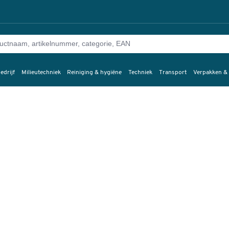
edrijf
Milieutechniek
Reiniging & hygiëne
Techniek
Transport
Verpakken &