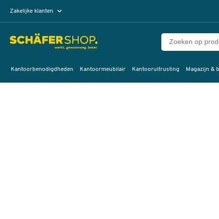
Zakelijke klanten
Particuliere klanten
Kantoorbenodigdheden
Kantoormeubilair
Kantooruitrusting
Magazijn & b