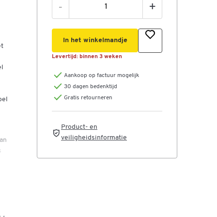
-
+
In het winkelmandje
et
Levertijd:
binnen 3 weken
el
Aankoop op factuur mogelijk
30 dagen bedenktijd
Gratis retourneren
oel
Product- en
veiligheidsinformatie
kan
s
ld
g
nt