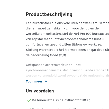
Productbeschrijving
Een bureaustoel die ons vele uren per week trouw mo
dienen, moet gemakkelijk zijn voor de rug en de
wervelkolom ontlasten. Met de Net Pro 100 bureausto
van Topstar met puntsynchroonmechanisme kunt u
comfortabel en gezond zitten tijdens uw werkdag:
Stiftung Warentest is het hiermee eens en gaf deze st
de beoordeling Goed (2,3).
Ontspannen achteroverleunen - het
synchroonmechanisme, dat in verschillende standen 
worden vergrendeld, zorgt ervoor dat de rugleuning al
eerste meegeeft en dat de zitting ook vanaf een bepaa
Toon meer
punt beweegt. Dit corrigeert een slechte houding en
Uw voordelen
ontlast de rug. Met behulp van de veerkrachtverstellin
kan de stoel worden aangepast aan je individuele
De bureaustoel is belastbaar tot 110 kg
zithouding en ook aan een dynamischer zitgedrag.
Veerkracht betekent dat je de tegendruk eenvoudig ku