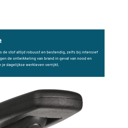
t
t
ogte
 stof altijd robuust en bestendig, zelfs bij intensief
agen de ontwikkeling van brand in geval van nood en
 je dagelijkse werkleven verrijkt.
-