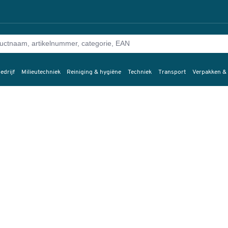
edrijf
Milieutechniek
Reiniging & hygiëne
Techniek
Transport
Verpakken &