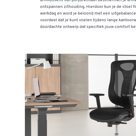
armkussens van polyurethaan beschermen je arm
ontspannen zithouding. Hierdoor kun je de stoel f
werkdag en word je beloond met een uitgebalancee
voordeel dat je kunt voelen tijdens lange kantoorw
doordachte ontwerp dat specifiek jouw comfort be