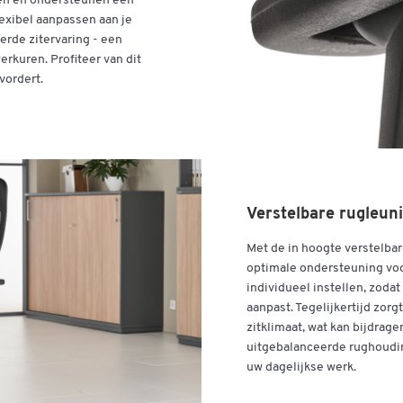
schuurcycli, moeilijk ontvlambaar EN 1021
en en ondersteunen een
lexibel aanpassen aan je
Materiaal onderstel: aluminium
rde zitervaring - een
Kleur frame: aluminium zilver
erkuren. Profiteer van dit
Belastingsafhankelijke geremde dubbele
vordert.
veiligheidswielen, geschikt voor tapijtvloeren
Gedemonteerd geleverd
Stiftung Warentest beoordeling GOOD 2.3 (uitg
9/2021)
Kwaliteit: Made in Germany
Garantie: 3 jaar
Verstelbare rugleu
Met de in hoogte verstelbar
optimale ondersteuning voo
individueel instellen, zoda
aanpast. Tegelijkertijd zo
zitklimaat, wat kan bijdrag
uitgebalanceerde rughouding
uw dagelijkse werk.