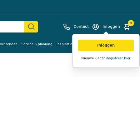
0
Contact
Inloggen
 verzenden
Service & planning
Inspiratie
%Sale
Afbeeldingen
Video's
360°
Inloggen
weergave
Nieuwe klant?
Registreer hier