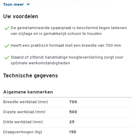
gemaakt van 25 mm dik spaanplaat dat aan beide zijden is
Toon meer
gemelamineerd. Deze coating draagt bij aan een aangename
werkomgeving.
Uw voordelen
Belangrijke details:
De gemelamineerde spaanplaat is beschermd tegen tekenen
van slijtage en is gemakkelijk schoon te houden
In hoogte verstelbaar van 650 mm tot 900 mm
Tafelblad: 25 mm spaanplaat, aan beide zijden
Heeft een praktisch formaat met een breedte van 700 mm
gemelamineerd
Staand of zittend: handmatige hoogteverstelling zorgt voor
TÜV-gecertificeerd en GS-gekeurd
optimale werkomstandigheden
Stalen basisframe met poedercoating
Kleur frame: lichtgrijs RAL 7035
Technische gegevens
Algemene kenmerken
Breedte werkblad (mm)
700
Diepte werkblad (mm)
500
Dikte werkblad (mm)
25
Draagvermogen (kg)
150