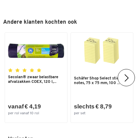
Opbouw
nee
Oppervlak onderstel
gepoedercoat
Systeem
TP
Andere klanten kochten ook
Vorm onderstel
4 poten
Werkblad oppervlak
-
Kleuren
Kleur
lichtgrijs RAL 7035
Secolan® zwaar belastbare
Afmetingen
Schäfer Shop Select sticky
afvalzakken COEX, 120 l,...
notes, 75 x 75 mm, 100 ...
Breedte (mm)
700
vanaf € 4,19
slechts € 8,79
per rol vanaf 10 rol
per set