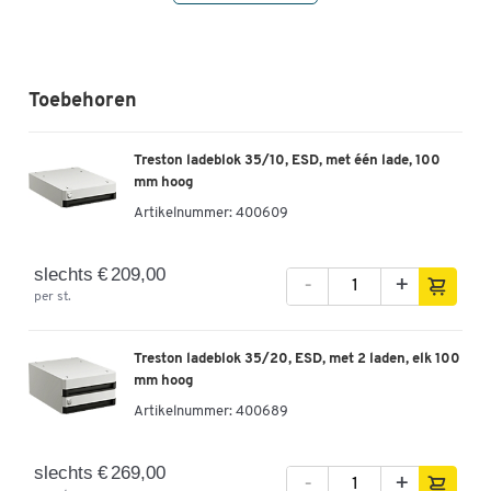
Werktafel TP-715-3, L 1500 x D 700 mm
Artikelnummer: 90704
Toebehoren
-
+
€ 469,00
Treston ladeblok 35/10, ESD, met één lade, 100
mm hoog
Werktafel TP-718-3, L 1800 x D 700 mm
Artikelnummer:
400609
Artikelnummer: 90705
slechts € 209,00
-
+
per st.
-
+
€ 529,00
Treston ladeblok 35/20, ESD, met 2 laden, elk 100
Werktafel TP-918-3, L 1800 x D 900 mm
mm hoog
Artikelnummer: 90706
Artikelnummer:
400689
-
+
€ 579,00
slechts € 269,00
-
+