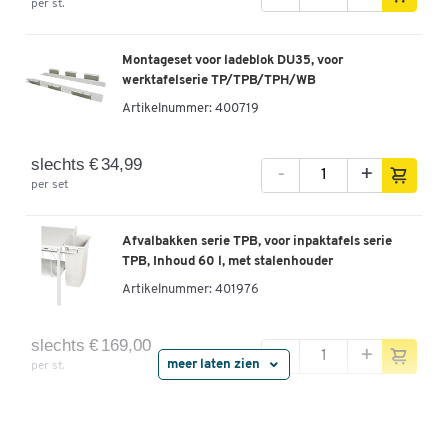
per st.
Werktafel TP-915-3, L 1500 x D 900 mm
Artikelnummer: 90741
Montageset voor ladeblok DU35, voor
werktafelserie TP/TPB/TPH/WB
-
+
€ 549,00
Artikelnummer:
400719
slechts € 34,99
-
+
per set
Afvalbakken serie TPB, voor inpaktafels serie
TPB, Inhoud 60 l, met stalenhouder
Artikelnummer:
401976
slechts € 169,00
-
+
meer laten zien
per st.
Wandcontactdoos 836/10 voor Treston werktafels,
6-voudige stekkerdoos, 1x schakelaar, 1x