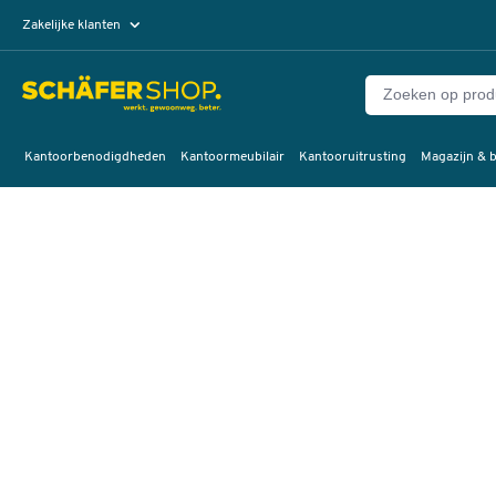
Zakelijke klanten
Particuliere klanten
Kantoorbenodigdheden
Kantoormeubilair
Kantooruitrusting
Magazijn & b