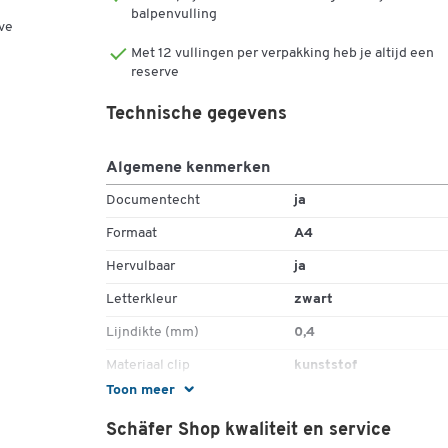
balpenvulling
ve
Met 12 vullingen per verpakking heb je altijd een
reserve
Technische gegevens
Algemene kenmerken
Documentecht
ja
Formaat
A4
Hervulbaar
ja
Letterkleur
zwart
Lijndikte (mm)
0,4
Materiaal clip
kunststof
Toon meer
Materiaal schacht
kunststof
Schäfer Shop kwaliteit en service
Stuk(s) per verpakking
12