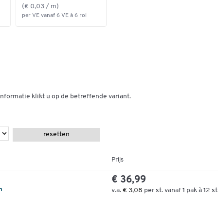
(€ 0,03 / m)
per VE vanaf 6 VE à 6 rol
nformatie klikt u op de betreffende variant.
resetten
Prijs
€ 36,99
n
v.a.
€ 3,08
per st. vanaf 1 pak à 12 st