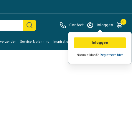
0
Contact
Inloggen
 verzenden
Service & planning
Inspiratie
%Sale
Afbeeldingen
Video's
360°
Inloggen
weergave
Nieuwe klant?
Registreer hier