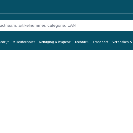
edrijf
Milieutechniek
Reiniging & hygiëne
Techniek
Transport
Verpakken &