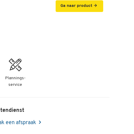
Ga naar product
Plannings-
service
tendienst
k een afspraak