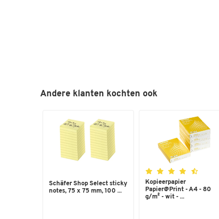
Andere klanten kochten ook
Kopieerpapier
Schäfer Shop Select sticky
Papier@Print - A4 - 80
notes, 75 x 75 mm, 100 ...
g/m² - wit - ...