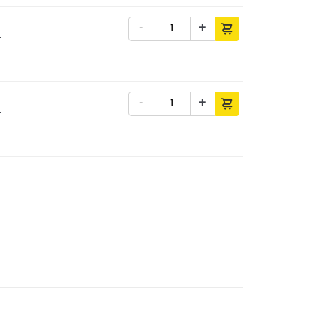
-
+
.
-
+
.