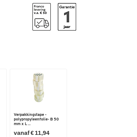
Uitvoering
rubberen grip
Vullingtype
balpen vulling
Kleuren
Kleur
zwart
Afmetingen
Lijndikte
0,4
Verpakkingstape -
polypropyleenfolie- B 50
mm x L ...
vanaf € 11,94