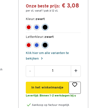
€ 3,08
Onze beste prijs:
per st. vanaf 1 pak à 12 st.
Kleur:
zwart
Letterkleur:
zwart
Klik hier om alle varianten te
bekijken
jn
-
+
In het winkelmandje
Levertijd:
Binnen 1-2 werkdagen bij u
Aankoop op factuur mogelijk
d