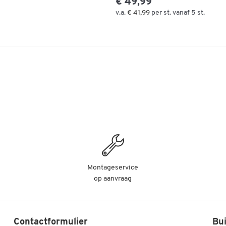
€ 49,99
v.a.
€ 41,99
per st. vanaf 5 st.
Montageservice
op aanvraag
Contactformulier
Bui