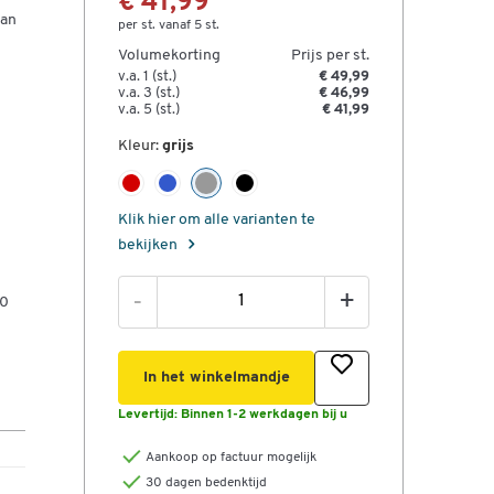
€ 41,99
aan
per st. vanaf 5 st.
Volumekorting
Prijs per st.
v.a. 1 (st.)
€ 49,99
v.a. 3 (st.)
€ 46,99
v.a. 5 (st.)
€ 41,99
Kleur:
grijs
Klik hier om alle varianten te
bekijken
-
+
10
In het winkelmandje
Levertijd:
Binnen 1-2 werkdagen bij u
Aankoop op factuur mogelijk
30 dagen bedenktijd