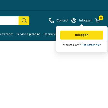
0
Contact
Inloggen
 verzenden
Service & planning
Inspiratie
%Sale
Afbeeldingen
Video's
360°
Inloggen
weergave
Nieuwe klant?
Registreer hier