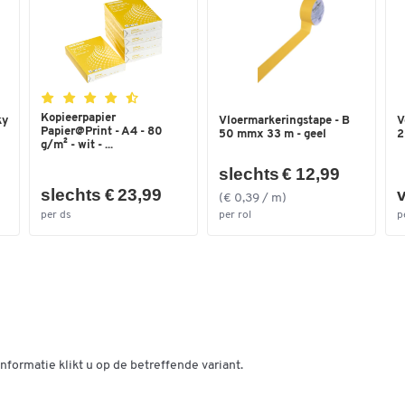
Kleur
grijs
Kopieerpapier
ky
Vloermarkeringstape - B
V
Papier@Print - A4 - 80
50 mmx 33 m - geel
2
g/m² - wit - ...
slechts € 12,99
slechts € 23,99
v
(€ 0,39 / m)
per ds
per rol
p
nformatie klikt u op de betreffende variant.