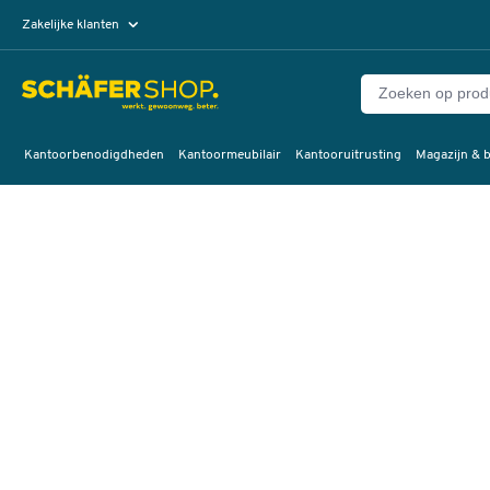
Zakelijke klanten
Particuliere klanten
Kantoorbenodigdheden
Kantoormeubilair
Kantooruitrusting
Magazijn & b