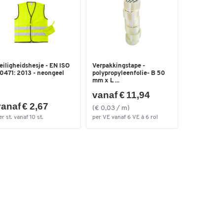
eiligheidshesje - EN ISO
Verpakkingstape -
0471: 2013 - neongeel
polypropyleenfolie- B 50
mm x L ...
vanaf € 11,94
anaf € 2,67
(€ 0,03 / m)
er st. vanaf 10 st.
per VE vanaf 6 VE à 6 rol