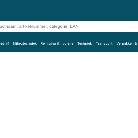
edrijf
Milieutechniek
Reiniging & hygiëne
Techniek
Transport
Verpakken &