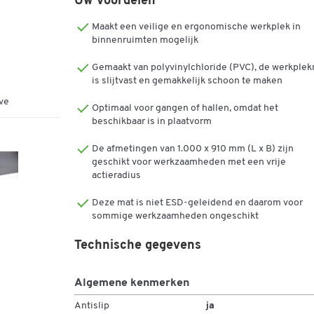
Uw voordelen
het dichte oppervlak kan gemakkelijk worden
gereinigd
Maakt een veilige en ergonomische werkplek in
deze vloerbedekking is antislip, gemakkelijk in
binnenruimten mogelijk
vorm te snijden en gemakkelijk te vervoeren
dankzij het lage gewicht (ca. 3,4 kg per m²)
Gemaakt van polyvinylchloride (PVC), de werkple
Dikte van de vloerbedekking: 9 mm
is slijtvast en gemakkelijk schoon te maken
Kleur: grijs
ve
Optimaal voor gangen of hallen, omdat het
beschikbaar is in plaatvorm
Verkrijgbaar vanaf 1 m lengte
De afmetingen van 1.000 x 910 mm (L x B) zijn
geschikt voor werkzaamheden met een vrije
actieradius
Deze mat is niet ESD-geleidend en daarom voor
sommige werkzaamheden ongeschikt
Technische gegevens
Algemene kenmerken
Antislip
ja