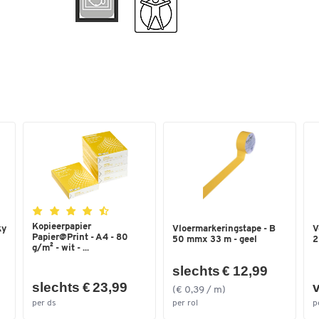
Vorm
lopende meter
Kleuren
Kleur
grijs
Afmetingen
Breedte (mm)
910
Kopieerpapier
ky
Vloermarkeringstape - B
V
Papier@Print - A4 - 80
50 mmx 33 m - geel
2
g/m² - wit - ...
slechts € 12,99
slechts € 23,99
v
(€ 0,39 / m)
per ds
per rol
p