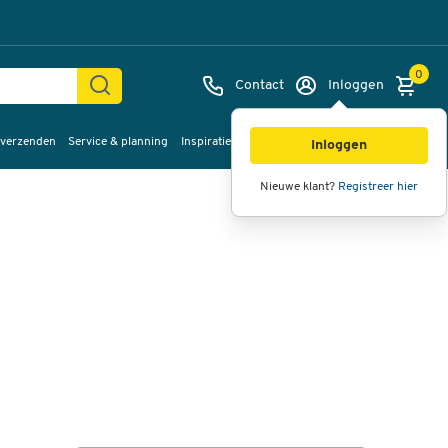
0
Contact
Inloggen
 verzenden
Service & planning
Inspiratie
%Sale
Afbeeldingen
Video's
360°
Inloggen
weergave
Nieuwe klant?
Registreer hier