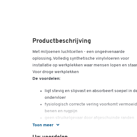
Productbeschrijving
Met miljoenen luchtcellen - een ongeëvenaarde
oplossing. Volledig synthetische vinylvloeren voor
installatie op werkplekken waar mensen lopen en staa
Voor droge werkplekken
De voordelen:
ligt stevig en slipvast en absorbeert soepel in d
ondervloer
fysiologisch correcte vering voorkomt vermoei
benen en rugpijn
geen struikelgevaar door afgeschuinde randen
de werkplekvloer isoleert tegen koude vloeren,
Toon meer
heeft een geluidsabsorberend effect