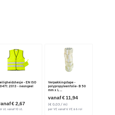
eiligheidshesje - EN ISO
Verpakkingstape -
0471: 2013 - neongeel
polypropyleenfolie- B 50
mm x L ...
vanaf € 11,94
anaf € 2,67
(€ 0,03 / m)
er st. vanaf 10 st.
per VE vanaf 6 VE à 6 rol