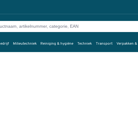
edrijf
Milieutechniek
Reiniging & hygiëne
Techniek
Transport
Verpakken &