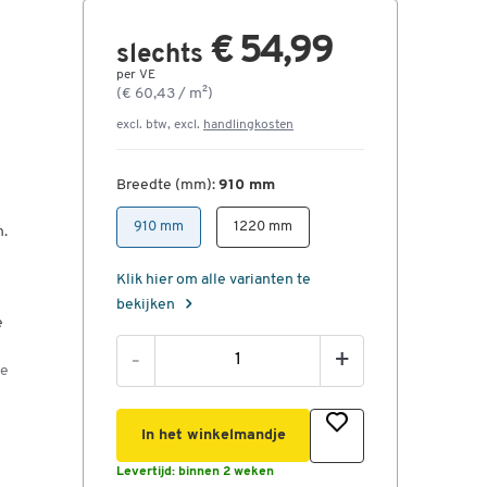
€ 54,99
slechts
per VE
(€ 60,43 / m²)
excl. btw, excl.
handlingkosten
Breedte (mm):
910 mm
910 mm
1220 mm
n.
Klik hier om alle varianten te
bekijken
e
-
+
de
In het winkelmandje
Levertijd:
binnen 2 weken