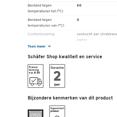
Bestand tegen
60
temperaturen tot (°C)
Bestand tegen
0
temperaturen van (°C)
Confectionering
verkocht per strekken
meter
Toon meer
Dikte (mm)
9
Schäfer Shop kwaliteit en service
Esd (geleidend)
nee
Gewicht (kg)
3,4
Lengte (mm)
1000
Materiaal
pvc
Norm
DIN 51130
Bijzondere kenmerken van dit product
Op maat gesneden
ja
Recycleerbaar
ja