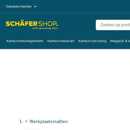
Zakelijke klanten
Particuliere klanten
Kantoorbenodigdheden
Kantoormeubilair
Kantooruitrusting
Magazijn & b
Werkplaatsmatten