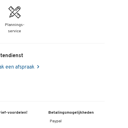
Plannings-
service
tendienst
k een afspraak
rief-voordelen!
Betalingsmogelijkheden
Paypal