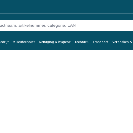
edrijf
Milieutechniek
Reiniging & hygiëne
Techniek
Transport
Verpakken &