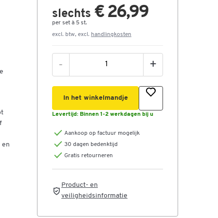
€ 26,99
slechts
per set à 5 st.
excl. btw, excl.
handlingkosten
-
+
De
In het winkelmandje
pt
Levertijd:
Binnen 1-2 werkdagen bij u
f
Aankoop op factuur mogelijk
 en
30 dagen bedenktijd
Gratis retourneren
Product- en
veiligheidsinformatie