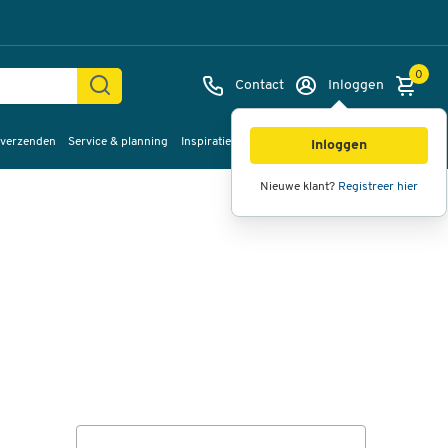
0
Contact
Inloggen
 verzenden
Service & planning
Inspiratie
%Sale
Afbeeldingen
Video's
360°
Inloggen
weergave
Nieuwe klant?
Registreer hier