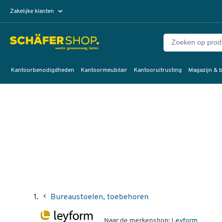
Zakelijke klanten
Particuliere klanten
Kantoorbenodigdheden
Kantoormeubilair
Kantooruitrusting
Magazijn & b
Bureaustoelen, toebehoren
Naar de merkenshop:
Leyform