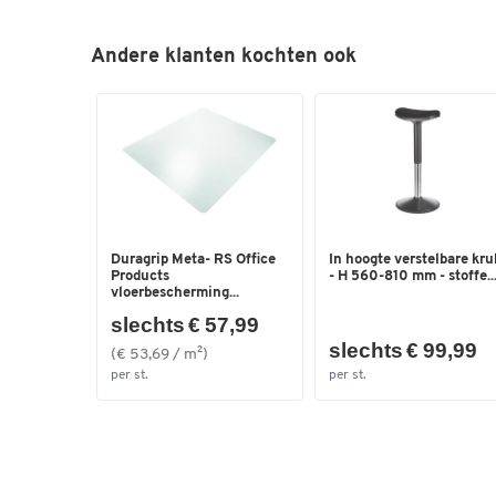
Andere klanten kochten ook
Duragrip Meta- RS Office
In hoogte verstelbare kru
Products
- H 560-810 mm - stoffe..
vloerbescherming...
slechts € 57,99
slechts € 99,99
(€ 53,69 / m²)
per st.
per st.