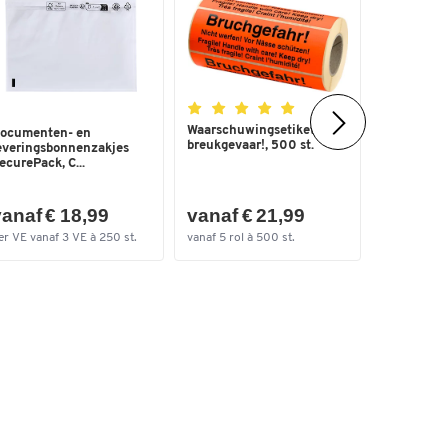
Waarschuwingsetiketten,
Document
ocumenten- en
breukgevaar!, 500 st.
leveringsb
everingsbonnenzakjes
lang, zel...
ecurePack, C...
anaf € 18,99
vanaf € 21,99
vanaf €
er VE vanaf 3 VE à 250 st.
vanaf 5 rol à 500 st.
per VE vana