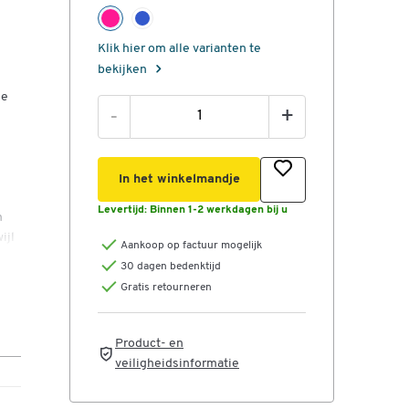
Klik hier om alle varianten te
bekijken
de
-
+
In het winkelmandje
Levertijd:
Binnen 1-2 werkdagen bij u
n
ijl
Aankoop op factuur mogelijk
30 dagen bedenktijd
ut
Gratis retourneren
en
Product- en
veiligheidsinformatie