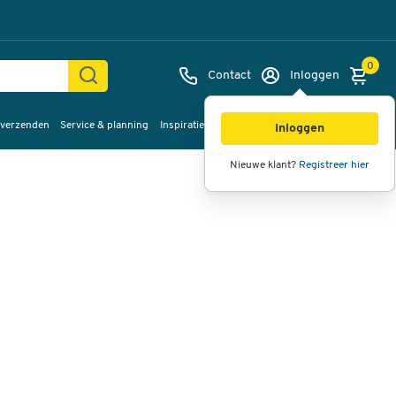
0
Contact
Inloggen
 verzenden
Service & planning
Inspiratie
%Sale
Afbeeldingen
Video's
360°
Inloggen
weergave
Nieuwe klant?
Registreer hier