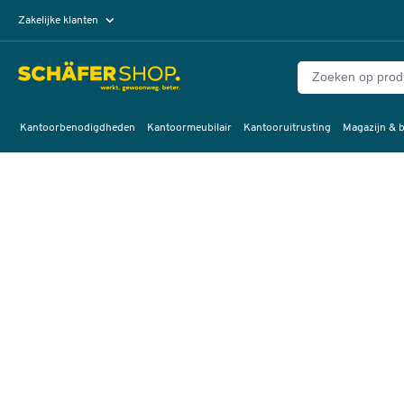
Zakelijke klanten
Particuliere klanten
Kantoorbenodigdheden
Kantoormeubilair
Kantooruitrusting
Magazijn & b