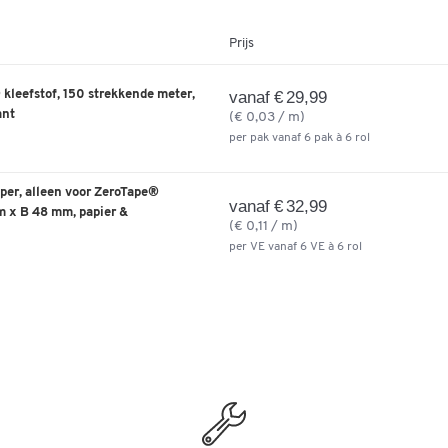
Prijs
leefstof, 150 strekkende meter,
vanaf € 29,99
ant
(€ 0,03 / m)
per pak vanaf 6 pak à 6 rol
per, alleen voor ZeroTape®
vanaf € 32,99
rm x B 48 mm, papier &
(€ 0,11 / m)
per VE vanaf 6 VE à 6 rol