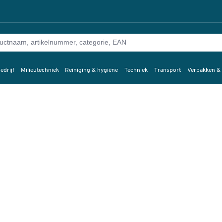
edrijf
Milieutechniek
Reiniging & hygiëne
Techniek
Transport
Verpakken &