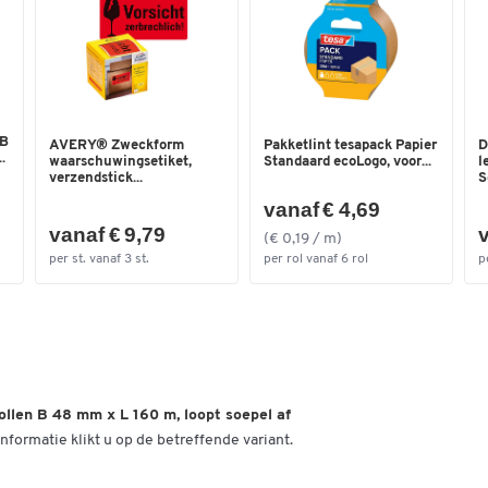
 B
AVERY® Zweckform
Pakketlint tesapack Papier
D
.
waarschuwingsetiket,
Standaard ecoLogo, voor...
l
verzendstick...
S
vanaf € 4,69
vanaf € 9,79
v
(€ 0,19 / m)
per st. vanaf 3 st.
per rol vanaf 6 rol
p
ollen B 48 mm x L 160 m, loopt soepel af
nformatie klikt u op de betreffende variant.