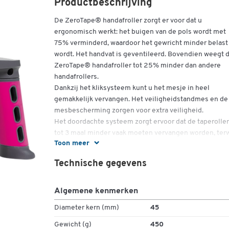
Productbeschrijving
De ZeroTape® handafroller zorgt er voor dat u
ergonomisch werkt: het buigen van de pols wordt met
75% verminderd, waardoor het gewricht minder belast
wordt. Het handvat is geventileerd. Bovendien weegt 
ZeroTape® handafroller tot 25% minder dan andere
handafrollers.
Dankzij het kliksysteem kunt u het mesje in heel
gemakkelijk vervangen. Het veiligheidstandmes en de
mesbescherming zorgen voor extra veiligheid.
Het doordachte systeem zorgt ervoor dat de taperolle
tot 3 maal minder vaak moeten vervangen worden, terw
Toon meer
ze toch 3 maal minder plaats innemen.
Dankzij de speciale rollenkern kunt u de rol ook niet fo
Technische gegevens
inleggen. De kunststof tape rolt geruisloos af, heeft e
breedte van 48 mm en een lengte van 160 m.
Meer details:
Algemene kenmerken
Diameter kern (mm)
45
Ergonomisch: polsbeschermend dankzij 75%
minder draaien van het gewricht
Gewicht (g)
450