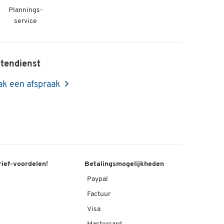
Plannings-
service
tendienst
k een afspraak
rief-voordelen!
Betalingsmogelijkheden
Paypal
Factuur
Visa