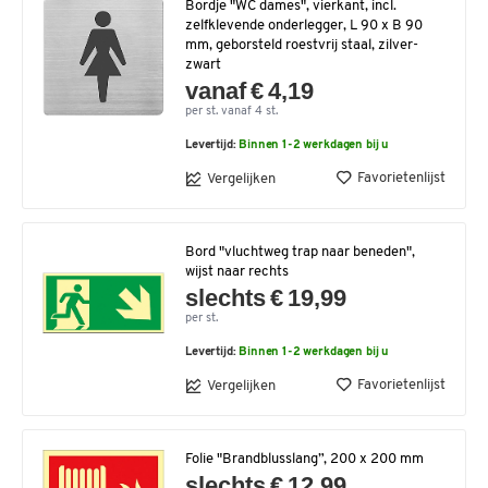
Bordje "WC dames", vierkant, incl.
zelfklevende onderlegger, L 90 x B 90
mm, geborsteld roestvrij staal, zilver-
zwart
vanaf € 4,19
per st. vanaf 4 st.
Levertijd:
Binnen 1-2 werkdagen bij u
Favorietenlijst
Vergelijken
Bord "vluchtweg trap naar beneden",
wijst naar rechts
slechts € 19,99
per st.
Levertijd:
Binnen 1-2 werkdagen bij u
Favorietenlijst
Vergelijken
Folie "Brandblusslang”, 200 x 200 mm
slechts € 12,99