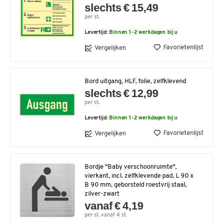
slechts € 15,49
per st.
Levertijd:
Binnen 1-2 werkdagen bij u
Favorietenlijst
Vergelijken
Bord uitgang, HLF, folie, zelfklevend
slechts € 12,99
per st.
Levertijd:
Binnen 1-2 werkdagen bij u
Favorietenlijst
Vergelijken
Bordje "Baby verschoonruimte",
vierkant, incl. zelfklevende pad, L 90 x
B 90 mm, geborsteld roestvrij staal,
zilver-zwart
vanaf € 4,19
per st. vanaf 4 st.