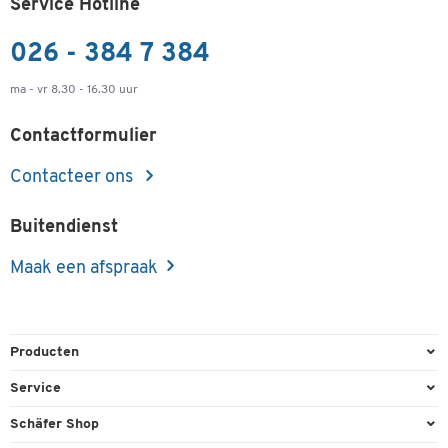
Service Hotline
026 - 384 7 384
ma - vr 8.30 - 16.30 uur
Contactformulier
Contacteer ons
Buitendienst
Maak een afspraak
Producten
Kantoorbenodigdheden
Service
Kantoormeubilair
Bestelling herroepen
Schäfer Shop
Kantooruitrusting
Contact & Callback