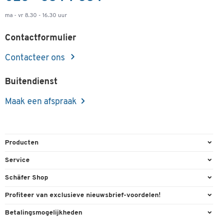
ma - vr 8.30 - 16.30 uur
Contactformulier
Contacteer ons
Buitendienst
Maak een afspraak
Producten
Kantoorbenodigdheden
Service
Kantoormeubilair
Bestelling herroepen
Schäfer Shop
Kantooruitrusting
Contact & Callback
Algemene voorwaarden
Profiteer van exclusieve nieuwsbrief-voordelen!
Magazijn & Bedrijf
Directe order
Bedrijfsgegevens
Welkomstgeschenk
Betalingsmogelijkheden
Milieutechniek