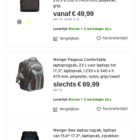
210 x b 330 x h 450 mm, polyester,
grijs
vanaf € 49,99
per st. vanaf 5 st.
Levertijd:
Binnen 1-2 werkdagen bij u
Favorietenlijst
Vergelijken
Wenger Pegasus Comfortable
laptoprugzak, 23 l, voor laptops tot
17,3", laptopvak, l 230 x b 340 x h
470 mm, polyester, nylon, grijs/zwart
slechts € 69,99
per st.
Levertijd:
Binnen 1-2 werkdagen bij u
Favorietenlijst
Vergelijken
Wenger Ibex laptop rugzak, laptops
van 15.6"-17.3", laptopvak, zijvakken