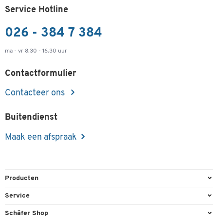
Service Hotline
026 - 384 7 384
ma - vr 8.30 - 16.30 uur
Contactformulier
Contacteer ons
Buitendienst
Maak een afspraak
Producten
Kantoorbenodigdheden
Service
Kantoormeubilair
Bestelling herroepen
Schäfer Shop