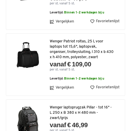
per st. vanaf 5 st.
Levertijd:
Binnen 1-2 werkdagen bij u
Favorietenlijst
Vergelijken
Wenger Patriot roltas, 25 l, voor
laptops tot 15,6", laptopvak,
organiser, trolleysluiting, l 310 x b 430
x h 410 mm, polyester, zwart
vanaf € 109,00
per st. vanaf 5 st.
Levertijd:
Binnen 1-2 werkdagen bij u
Favorietenlijst
Vergelijken
Wenger laptoprugzak Pillar - tot 16" -
L 250 x B 380 x H 480 mm -
zwart/grijs
vanaf € 46,99
per st. vanaf 5 st.