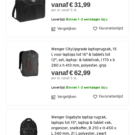
vanaf € 31,99
per st. vanaf 5 st.
Levertijd:
Binnen 1-2 werkdagen bij u
Favorietenlijst
Vergelijken
Wenger CityUpgrade laptoprugzak, 15
l, voor laptops tot 16" & tablets tot
12", set, laptop- & tabletvak, l 170 x b
280 x h 410 mm, polyester, grijs
vanaf € 62,99
per st. vanaf 5 st.
Levertijd:
Binnen 1-2 werkdagen bij u
Favorietenlijst
Vergelijken
Wenger Gigabyte laptop rugzak,
laptops tot 15", laptop & tablet vak,
organizer, snelkoffer, B 210 x H 450 x
L 340 mm, 21 l, polyester, zwart