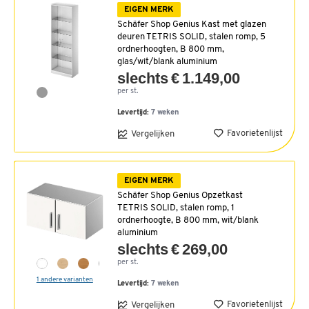
EIGEN MERK
Schäfer Shop Genius Kast met glazen
deuren TETRIS SOLID, stalen romp, 5
ordnerhoogten, B 800 mm,
glas/wit/blank aluminium
slechts € 1.149,00
per st.
Levertijd:
7 weken
Favorietenlijst
Vergelijken
EIGEN MERK
Schäfer Shop Genius Opzetkast
TETRIS SOLID, stalen romp, 1
ordnerhoogte, B 800 mm, wit/blank
aluminium
slechts € 269,00
per st.
1 andere varianten
Levertijd:
7 weken
Favorietenlijst
Vergelijken