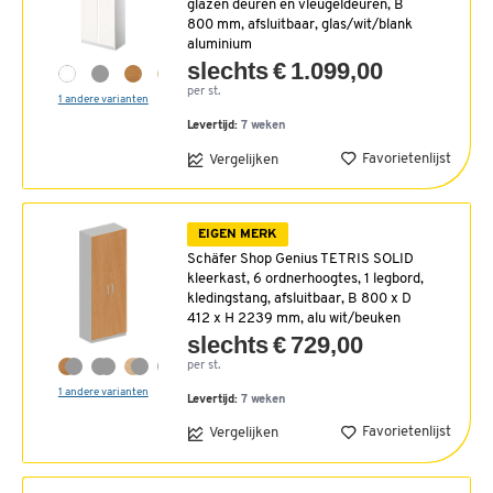
glazen deuren en vleugeldeuren, B
800 mm, afsluitbaar, glas/wit/blank
aluminium
slechts € 1.099,00
per st.
1 andere varianten
Levertijd:
7 weken
Favorietenlijst
Vergelijken
EIGEN MERK
Schäfer Shop Genius TETRIS SOLID
kleerkast, 6 ordnerhoogtes, 1 legbord,
kledingstang, afsluitbaar, B 800 x D
412 x H 2239 mm, alu wit/beuken
slechts € 729,00
per st.
1 andere varianten
Levertijd:
7 weken
Favorietenlijst
Vergelijken