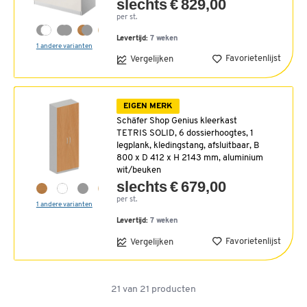
slechts € 829,00
per st.
Levertijd:
7 weken
1 andere varianten
Favorietenlijst
Vergelijken
EIGEN MERK
Schäfer Shop Genius kleerkast
TETRIS SOLID, 6 dossierhoogtes, 1
legplank, kledingstang, afsluitbaar, B
800 x D 412 x H 2143 mm, aluminium
wit/beuken
slechts € 679,00
per st.
1 andere varianten
Levertijd:
7 weken
Favorietenlijst
Vergelijken
21
van
21
producten