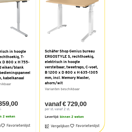
Schäfer Shop Genius bureau
risch in hoogte
ERGOSTYLE S, rechthoekig,
rechthoekig, T-
elektrisch in hoogte
 x D 800 x H 755-
verstelbaar, tweetraps, C-voet,
d eiken/blank
B 1200 x D 800 x H 635-1305
bedieningspaneel
mm, incl. Memory Master,
, kabelkanaal
ahorn/wit
hikbaar
Varianten beschikbaar
 359,00
vanaf € 729,00
.
per st. vanaf 2 st.
n 2 weken
Levertijd:
binnen 2 weken
Favorietenlijst
n
Favorietenlijst
Vergelijken