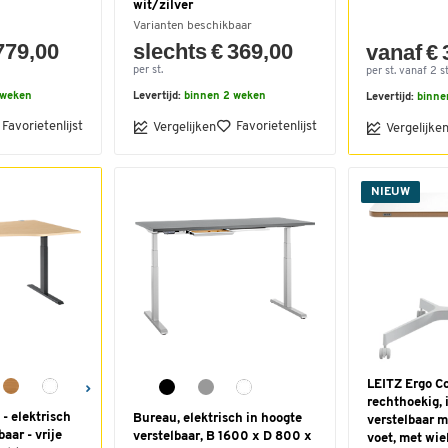
wit/zilver
Varianten beschikbaar
779,00
slechts € 369,00
vanaf € 
per st.
per st. vanaf 2 st
 weken
Levertijd:
binnen 2 weken
Levertijd:
binne
Favorietenlijst
Favorietenlijst
Vergelijken
Vergelijke
NIEUW
LEITZ Ergo C
rechthoekig, 
- elektrisch
Bureau, elektrisch in hoogte
verstelbaar m
aar - vrije
verstelbaar, B 1600 x D 800 x
voet, met wie