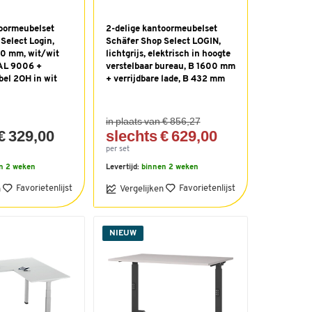
toormeubelset
2-delige kantoormeubelset
Select Login,
Schäfer Shop Select LOGIN,
00 mm, wit/wit
lichtgrijs, elektrisch in hoogte
AL 9006 +
verstelbaar bureau, B 1600 mm
l 2OH in wit
+ verrijdbare lade, B 432 mm
in plaats van € 856,27
€ 329,00
slechts € 629,00
per set
n 2 weken
Levertijd:
binnen 2 weken
Favorietenlijst
Favorietenlijst
n
Vergelijken
NIEUW