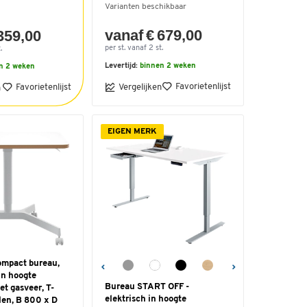
Varianten beschikbaar
vanaf € 679,00
359,00
per st. vanaf 2 st.
.
Levertijd:
binnen 2 weken
n 2 weken
Favorietenlijst
Favorietenlijst
Vergelijken
n
EIGEN MERK
ompact bureau,
in hoogte
Bureau START OFF -
et gasveer, T-
elektrisch in hoogte
len, B 800 x D