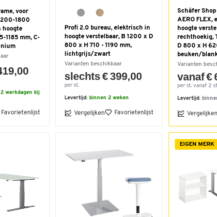
Schäfer Shop
rame, voor
AERO FLEX, el
 1200-1800
Profi 2.0 bureau, elektrisch in
hoogte verste
n hoogte
hoogte verstelbaar, B 1200 x D
rechthoekig, 
25-1185 mm, C-
800 x H 710 - 1190 mm,
D 800 x H 6
minium
lichtgrijs/zwart
beuken/blan
baar
Varianten beschikbaar
Varianten besc
419,00
slechts € 399,00
vanaf € 
per st.
per st. vanaf 2 st
2 werkdagen bij
Levertijd:
binnen 2 weken
Levertijd:
binne
Favorietenlijst
Favorietenlijst
Vergelijken
Vergelijke
EIGEN MERK