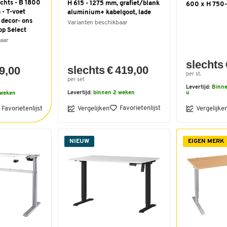
chts - B 1800
H 615 - 1275 mm, grafiet/blank
600 x H 750-
- T-voet
aluminium+ kabelgoot, lade
 decor- ons
Varianten beschikbaar
op Select
aar
slechts 
slechts € 419,00
9,00
per st.
per set
Levertijd:
Binne
Levertijd:
binnen 2 weken
u
 weken
Favorietenlijst
Favorietenlijst
Vergelijken
Vergelijke
NIEUW
EIGEN MERK