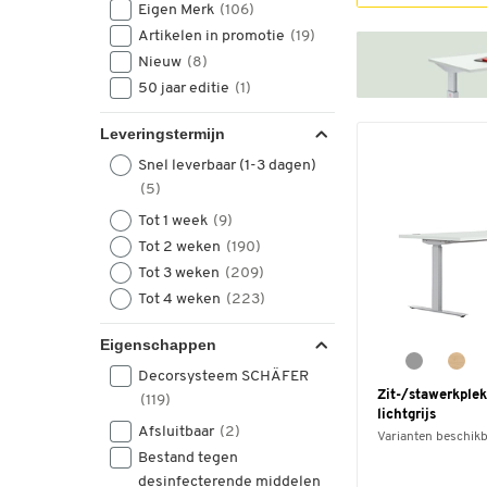
Eigen Merk
(106)
Artikelen in promotie
(19)
Nieuw
(8)
50 jaar editie
(1)
Leveringstermijn
Snel leverbaar (1-3 dagen)
(5)
Tot 1 week
(9)
Tot 2 weken
(190)
Tot 3 weken
(209)
Tot 4 weken
(223)
Eigenschappen
Decorsysteem SCHÄFER
Zit-/stawerkple
(119)
lichtgrijs
Afsluitbaar
(2)
Varianten beschik
Bestand tegen
desinfecterende middelen