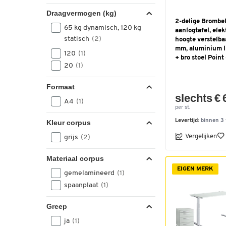
Draagvermogen (kg)
2-delige Brombel
65 kg dynamisch, 120 kg
aanlogtafel, elek
statisch
(2)
hoogte verstelba
mm, aluminium li
120
(1)
+ bro stoel Point
20
(1)
Formaat
slechts € 
A4
(1)
per st.
Levertijd:
binnen 3
Kleur corpus
Vergelijken
grijs
(2)
Materiaal corpus
EIGEN MERK
gemelamineerd
(1)
spaanplaat
(1)
Greep
ja
(1)