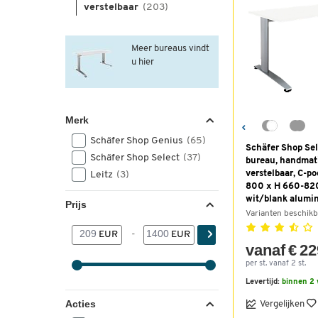
verstelbaar
(203)
Meer bureaus vindt
u hier
Merk
Schäfer Shop Genius
(65)
Schäfer Shop Se
Schäfer Shop Select
(37)
bureau, handmati
verstelbaar, C-po
Leitz
(3)
800 x H 660-82
wit/blank alumi
Prijs
Varianten beschikb
EUR
-
EUR
vanaf € 22
per st. vanaf 2 st.
Levertijd:
binnen 2
Acties
Vergelijken