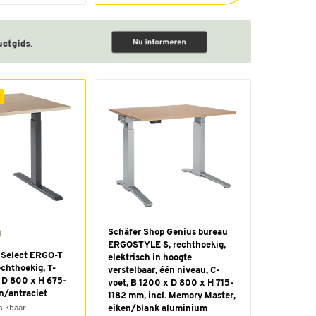
Schäfer Shop Genius bureau
ERGOSTYLE S, rechthoekig,
 Select ERGO-T
elektrisch in hoogte
echthoekig, T-
verstelbaar, één niveau, C-
 D 800 x H 675-
voet, B 1200 x D 800 x H 715-
n/antraciet
1182 mm, incl. Memory Master,
hikbaar
eiken/blank aluminium