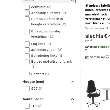
Standaard tafelf
eenzijdig
(3)
bureaubreedtes
Aanhangsel rechts
(2)
mm, elektrisch i
Bureau, elektrisch in
verstelbaar, H 7
voet, blank alu
hoogte verstelbaar
(2)
Varianten beschik
Bureau, handmatig
slechts € 
verstelbaar
(2)
per st.
Lug links
(2)
Levertijd:
Binnen 1-
aan beide zijden
(2)
u
Benadering links
(1)
Vergelijken
Bureau met uitschuifplank
(1)
Comfort
(1)
Standaard
(1)
Hoogte (mm)
aan een zijde
(1)
595
(1)
aanbouw links
(1)
links
(1)
Aantal laden
rechts
(1)
1+3
(2)
éénzijdig
(1)