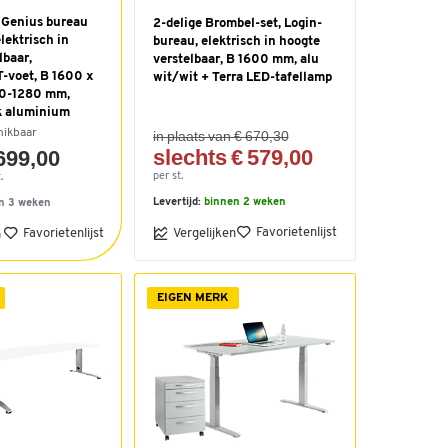
 Genius bureau
2-delige Brombel-set, Login-
ektrisch in
bureau, elektrisch in hoogte
lbaar,
verstelbaar, B 1600 mm, alu
T-voet, B 1600 x
wit/wit + Terra LED-tafellamp
20-1280 mm,
k aluminium
hikbaar
in plaats van € 670,30
slechts € 579,00
699,00
per st.
.
Levertijd:
binnen 2 weken
n 3 weken
Favorietenlijst
Favorietenlijst
Vergelijken
n
EIGEN MERK