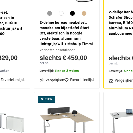
2-delige kan
-set,
Schäfer Shop 
trisch in
2-delige bureaumeubelset,
bureau, B 16
ar, B 1600
monokolom bijzettafel Start
aluminium R
chtgrijs/wit
Off, elektrisch in hoogte
aanbouwmeube
 60
verstelbaar, aluminium
lichtgrijs/wit + stahulp Timmi
Varianten beschikbaar
629,00
slechts € 459,00
slechts 
per st.
per st.
 weken
Levertijd:
binnen 2 weken
Levertijd:
binne
Favorietenlijst
Favorietenlijst
Vergelijken
Vergelijke
NIEUW