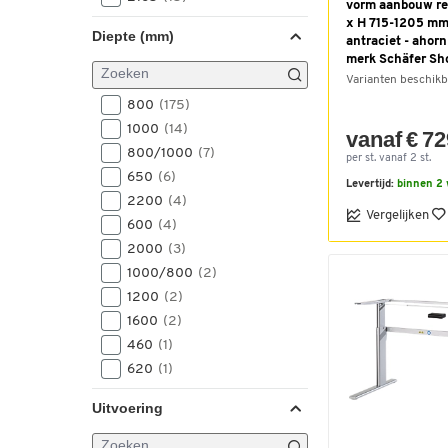
vorm aanbouw re
2166
(1)
x H 715-1205 mm 
Diepte (mm)
antraciet - ahorn
2185
(1)
merk Schäfer Sh
2400
(2)
Varianten beschikb
2600
(2)
800
(175)
1000
(14)
vanaf € 72
800/1000
(7)
per st. vanaf 2 st.
650
(6)
Levertijd:
binnen 2
2200
(4)
Vergelijken
600
(4)
2000
(3)
1000/800
(2)
1200
(2)
1600
(2)
460
(1)
620
(1)
672
(1)
Uitvoering
800/421/580
(1)