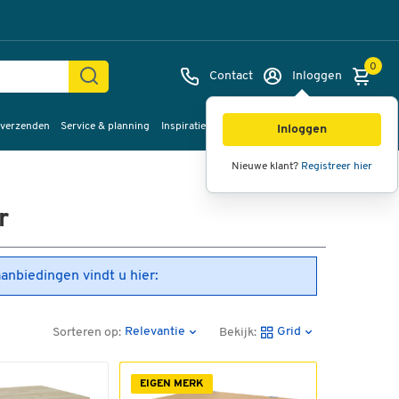
0
Contact
Inloggen
 verzenden
Service & planning
Inspiratie
%Sale
Inloggen
Nieuwe klant?
Registreer hier
r
aanbiedingen vindt u hier:
Relevantie
Grid
Sorteren op:
Bekijk:
EIGEN MERK