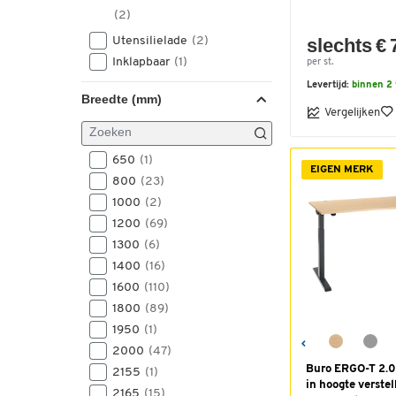
(2)
Utensilielade
(2)
slechts € 
Inklapbaar
(1)
per st.
Levertijd:
binnen 2
Breedte (mm)
Vergelijken
650
(1)
EIGEN MERK
800
(23)
1000
(2)
1200
(69)
1300
(6)
1400
(16)
1600
(110)
1800
(89)
1950
(1)
2000
(47)
Buro ERGO-T 2.0 
2155
(1)
in hoogte verstelb
2165
(15)