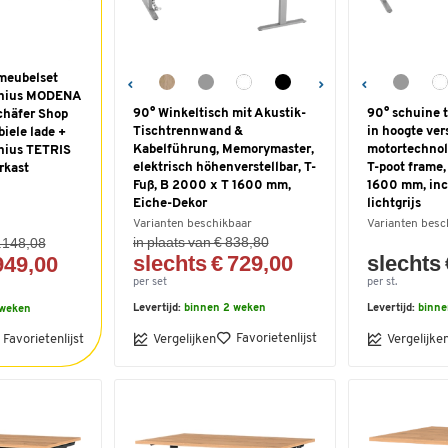
rmeubelset
enius MODENA
90° Winkeltisch mit Akustik-
90° schuine t
chäfer Shop
Tischtrennwand &
in hoogte ver
iele lade +
Kabelführung, Memorymaster,
motortechnolo
nius TETRIS
elektrisch höhenverstellbar, T-
T-poot frame
rkast
Fuß, B 2000 x T 1600 mm,
1600 mm, inc
Eiche-Dekor
lichtgrijs
Varianten beschikbaar
Varianten besc
in plaats van € 838,80
1.148,08
slechts € 729,00
slechts 
949,00
per set
per st.
Levertijd:
binnen 2 weken
Levertijd:
binne
 weken
Favorietenlijst
Favorietenlijst
Vergelijken
Vergelijke