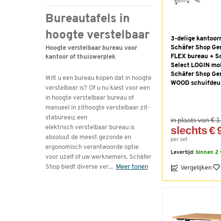
Bureautafels in
hoogte verstelbaar
3-delige kantoo
Schäfer Shop G
Hoogte verstelbaar bureau voor
FLEX bureau + S
kantoor of thuiswerplek
Select LOGIN mob
Schäfer Shop Ge
Wilt u een bureau kopen dat in hoogte
WOOD schuifdeu
verstelbaar is? Of u nu kiest voor een
in hoogte verstelbaar bureau of
manueel in zithoogte verstelbaar zit-
stabureau; een
in plaats van € 
elektrisch verstelbaar bureau is
slechts € 
absoluut de meest gezonde en
per set
ergonomisch verantwoorde optie
Levertijd:
binnen 2
voor uzelf of uw werknemers. Schäfer
Shop biedt diverse ver
...
Meer tonen
Vergelijken