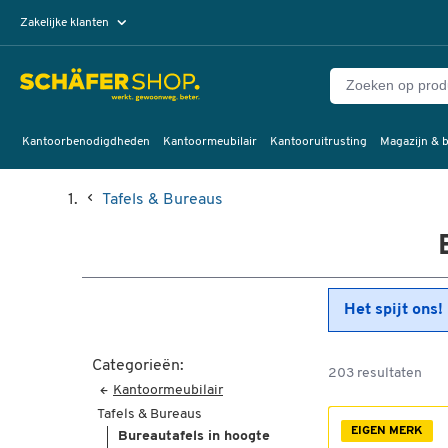
Zakelijke klanten
Particuliere klanten
Kantoorbenodigdheden
Kantoormeubilair
Kantooruitrusting
Magazijn & b
Tafels & Bureaus
Het spijt ons!
Categorieën:
203 resultaten
Kantoormeubilair
Tafels & Bureaus
EIGEN MERK
Bureautafels in hoogte