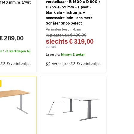
verstelbaar - B 1600 x D 800 x
1140 mm, wit/wit
H 755-1255 mm – T poot -
blank alu - lichtgrijs +
accessoire lade - ons merk
Schäfer Shop Select
Varianten beschikbaar
in plaats van € 496,99
€ 289,00
slechts € 319,00
per set
n 1-2 werkdagen bij
Levertijd:
binnen 2 weken
Favorietenlijst
Favorietenlijst
n
Vergelijken