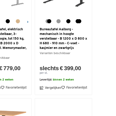
afel, elektrisch
Bureautafel Aalborg -
stelbaar, 3-
mechanisch in hoogte
gie, tot 150 kg,
verstelbaar - B 1200 x D 800 x
, B 2000 x D
H 680 - 910 mm - C-voet -
l. Memorymaster,
kasjmier en zwartgrijs
Varianten beschikbaar
hikbaar
€ 779,00
slechts € 399,00
per st.
n 2 weken
Levertijd:
binnen 2 weken
Favorietenlijst
Favorietenlijst
n
Vergelijken