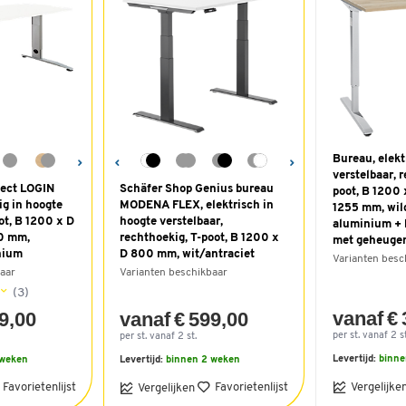
Bureau, elekt
verstelbaar, 
lect LOGIN
Schäfer Shop Genius bureau
poot, B 1200
g in hoogte
MODENA FLEX, elektrisch in
1255 mm, wil
ot, B 1200 x D
hoogte verstelbaar,
aluminium + 
0 mm,
rechthoekig, T-poot, B 1200 x
met geheugen
nium
D 800 mm, wit/antraciet
Varianten besc
aar
Varianten beschikbaar
(3)
vanaf €
9,00
vanaf € 599,00
per st. vanaf 2 st
per st. vanaf 2 st.
Levertijd:
binne
 weken
Levertijd:
binnen 2 weken
Favorietenlijst
Favorietenlijst
Vergelijke
Vergelijken