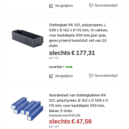
Favorietenlijst
Vergelijken
Stellingbak RK 521, polypropeen, L
508 x B 162 x H 115 mm, 10 vakken,
voor kastdiepte 500 mm,ijzer grijs,
gerecycleerd kunststof, set van 20
stuks
slechts € 177,31
per VE
Levertijd:
1 week
Favorietenlijst
Vergelijken
Voordeelset van stellingbakken RK
521, polystyreen, B 162 x D 508 x H
115 mm, voor kastdiepte 500 mm,
blauw, 5 stuks
in plaats van € 69,95
slechts € 47,59
per set