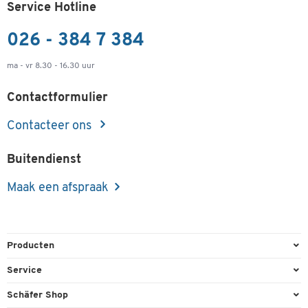
Service Hotline
026 - 384 7 384
ma - vr 8.30 - 16.30 uur
Contactformulier
Contacteer ons
Buitendienst
Maak een afspraak
Producten
Kantoorbenodigdheden
Service
Kantoormeubilair
Bestelling herroepen
Schäfer Shop
Kantooruitrusting