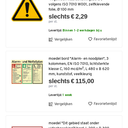
volgens ISO 7010 W001, zelfklevende
folie, Ø 100 mm
slechts € 2,29
per st.
Levertijd:
Binnen 1-2 werkdagen bij u
Favorietenlijst
Vergelijken
moedel bord "Alarm- en noodplan", 3
kolommen, EN ISO 7010, lichtsterkte
klasse C, 160 mcd/m², L 480 x B 620
mm, kunststof, veelkleurig
slechts € 115,00
per st.
Levertijd:
1 week
Favorietenlijst
Vergelijken
moedel "Dit gebied staat onder