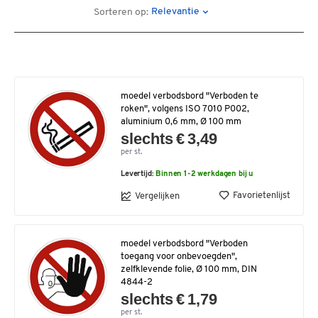
Relevantie
Sorteren op:
moedel verbodsbord "Verboden te
roken", volgens ISO 7010 P002,
aluminium 0,6 mm, Ø 100 mm
slechts € 3,49
per st.
Levertijd:
Binnen 1-2 werkdagen bij u
Favorietenlijst
Vergelijken
moedel verbodsbord "Verboden
toegang voor onbevoegden",
zelfklevende folie, Ø 100 mm, DIN
4844-2
slechts € 1,79
per st.