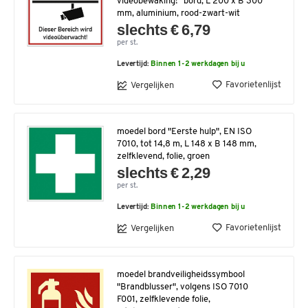
videobewaking!" bord, L 200 x B 300
mm, aluminium, rood-zwart-wit
slechts € 6,79
per st.
Levertijd:
Binnen 1-2 werkdagen bij u
Favorietenlijst
Vergelijken
moedel bord "Eerste hulp", EN ISO
7010, tot 14,8 m, L 148 x B 148 mm,
zelfklevend, folie, groen
slechts € 2,29
per st.
Levertijd:
Binnen 1-2 werkdagen bij u
Favorietenlijst
Vergelijken
moedel brandveiligheidssymbool
"Brandblusser", volgens ISO 7010
F001, zelfklevende folie,