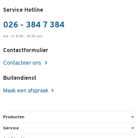
Service Hotline
026 - 384 7 384
ma - vr 8.30 - 16.30 uur
Contactformulier
Contacteer ons
Buitendienst
Maak een afspraak
Producten
Kantoorbenodigdheden
Service
Kantoormeubilair
Bestelling herroepen