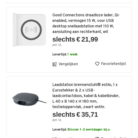
Good Connections draadloze lader, Qi-
enabled, vermogen 15 W, voor USB
desktop snellaadstation met 110 W,
aansluiting aan rechterkant, wit
slechts € 21,99
per st.
Levertijd:
1 week
Favorietenlijst
Vergelijken
Laadstation brennenstuhl® estilo, 1 x
Eurostekker & 2 x USB-
laadcontactdoos, kabel & kabelbinder,
L 40 x B 140 x H 180 mm,
textieloppervlak, zwart-anthr.
slechts € 35,71
per st.
Levertijd:
Binnen 1-2 werkdagen bij u