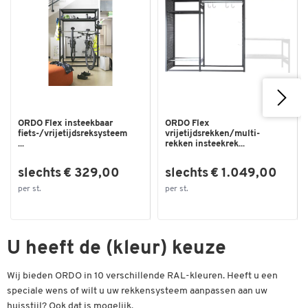
ORDO Flex insteekbaar
ORDO Flex
fiets-/vrijetijdsreksysteem
vrijetijdsrekken/multi-
...
rekken insteekrek...
slechts € 329,00
slechts € 1.049,00
per st.
per st.
U heeft de (kleur) keuze
Wij bieden ORDO in 10 verschillende RAL-kleuren. Heeft u een
speciale wens of wilt u uw rekkensysteem aanpassen aan uw
huisstijl? Ook dat is mogelijk.