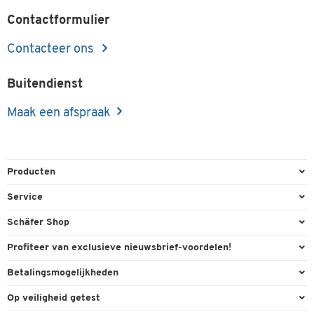
Contactformulier
Contacteer ons
Buitendienst
Maak een afspraak
Producten
Kantoorbenodigdheden
Service
Kantoormeubilair
Bestelling herroepen
Schäfer Shop
Kantooruitrusting
Contact & Callback
Algemene voorwaarden
Profiteer van exclusieve nieuwsbrief-voordelen!
Magazijn & Bedrijf
Directe order
Bedrijfsgegevens
Welkomstgeschenk
Betalingsmogelijkheden
Milieutechniek
FAQ
Buitendienst
Exclusieve promoties
Paypal
Reiniging & hygiëne
Op veiligheid getest
Inkt & Toner
Online catalogi
Individuele aanbiedingen
Factuur