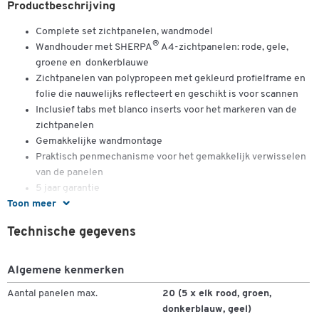
Productbeschrijving
Complete set zichtpanelen, wandmodel
®
Wandhouder met SHERPA
A4-zichtpanelen: rode, gele,
groene en donkerblauwe
Zichtpanelen van polypropeen met gekleurd profielframe en
folie die nauwelijks reflecteert en geschikt is voor scannen
Inclusief tabs met blanco inserts voor het markeren van de
zichtpanelen
Gemakkelijke wandmontage
Praktisch penmechanisme voor het gemakkelijk verwisselen
van de panelen
5 jaar garantie
Toon meer
Technische gegevens
Dubbelklik om in te zoomen
Algemene kenmerken
Aantal panelen max.
20 (5 x elk rood, groen,
donkerblauw, geel)