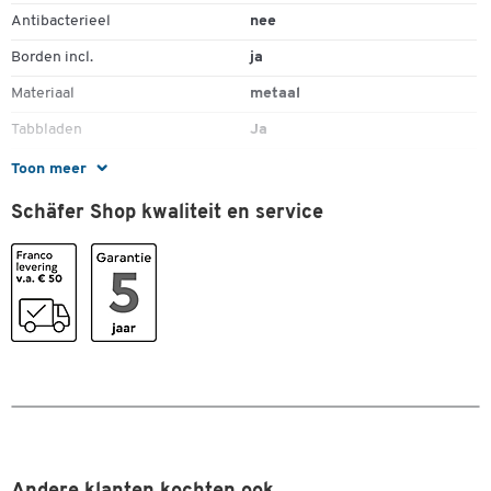
Antibacterieel
nee
Borden incl.
ja
Materiaal
metaal
Tabbladen
Ja
Type
Wandhouder
Toon meer
Uitbreidbaar
ja
Schäfer Shop kwaliteit en service
Uitvoering
displaypanelen kunnen aan
beide zijden worden
gemonteerd
Kleuren
Kleur
diverse kleuren/grijs