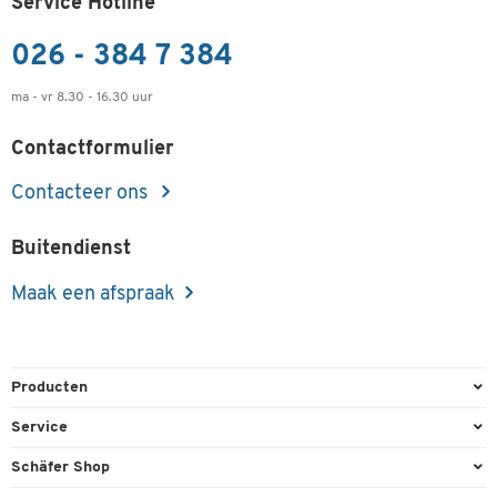
Service Hotline
026 - 384 7 384
ma - vr 8.30 - 16.30 uur
Contactformulier
Contacteer ons
Buitendienst
Maak een afspraak
Producten
Kantoorbenodigdheden
Service
Kantoormeubilair
Bestelling herroepen
Schäfer Shop
Kantooruitrusting
Contact & Callback