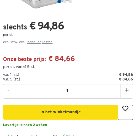
€ 94,86
slechts
per st.
excl. btw, excl.
handlingkosten
€ 84,66
Onze beste prijs:
per st. vanaf 5 st.
v.a. 1 (st.)
€ 94,86
v.a. 5 (st.)
€ 84,66
-
+
In het winkelmandje
Levertijd:
binnen 2 weken