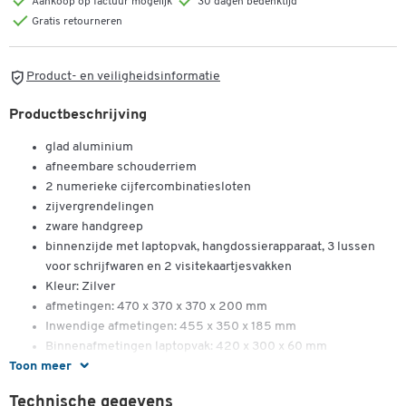
Aankoop op factuur mogelijk
30 dagen bedenktijd
Gratis retourneren
Product- en veiligheidsinformatie
Productbeschrijving
glad aluminium
afneembare schouderriem
2 numerieke cijfercombinatiesloten
zijvergrendelingen
zware handgreep
binnenzijde met laptopvak, hangdossierapparaat, 3 lussen
voor schrijfwaren en 2 visitekaartjesvakken
Kleur: Zilver
afmetingen: 470 x 370 x 370 x 200 mm
Inwendige afmetingen: 455 x 350 x 185 mm
Binnenafmetingen laptopvak: 420 x 300 x 60 mm
Toon meer
Dubbelklik om in te zoomen
Technische gegevens