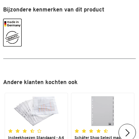
Uitvoering zijvakken
Bijzondere kenmerken van dit product
Opschortingsdossierapparaat
Verrijdbaar
nee
Kleuren
Kleur
zilverkleur
Afmetingen
Breedte (mm)
470
Andere klanten kochten ook
Insteekhoezen Standaard - A4
Schäfer Shop Select map