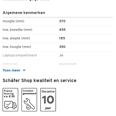
Algemene kenmerken
Hoogte (mm)
370
Inw. breedte (mm)
455
Inw. diepte (mm)
185
Inw. hoogte (mm)
350
Laptopcompartiment
Ja
Materiaal
aluminium
Toon meer
Schouderriem
ja
Schäfer Shop kwaliteit en service
Sluiting
cijfercombinatieslot
Trolley-systeem
nee
Uitvoering
pilotekoffer
Uitvoering greep
zwaar werk
Uitvoering hoofdvakken
1 laptopvak