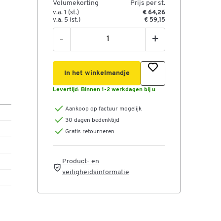
Volumekorting
Prijs per st.
v.a. 1 (st.)
€ 64,26
v.a. 5 (st.)
€ 59,15
-
+
In het winkelmandje
Levertijd:
Binnen 1-2 werkdagen bij u
Aankoop op factuur mogelijk
30 dagen bedenktijd
Gratis retourneren
Product- en
veiligheidsinformatie