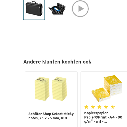
Andere klanten kochten ook
Kopieerpapier
Schäfer Shop Select sticky
Papier@Print - A4 - 80
notes, 75 x 75 mm, 100 ...
g/m² - wit - ...