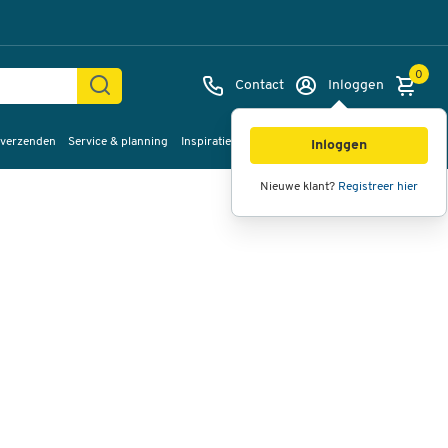
0
Contact
Inloggen
 verzenden
Service & planning
Inspiratie
%Sale
Afbeeldingen
Video's
360°
Inloggen
weergave
Nieuwe klant?
Registreer hier