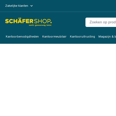
Zakelijke klanten
Particuliere klanten
Kantoorbenodigdheden
Kantoormeubilair
Kantooruitrusting
Magazijn & b