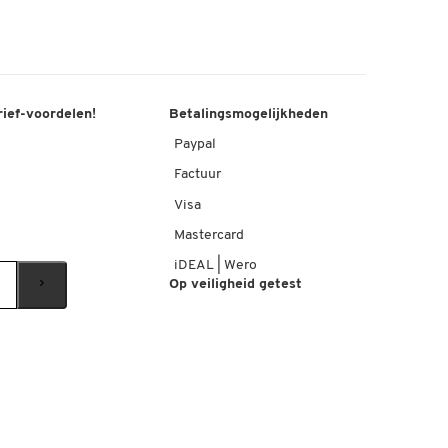
rief-voordelen!
Betalingsmogelijkheden
Paypal
Factuur
Visa
Mastercard
iDEAL | Wero
Op veiligheid getest