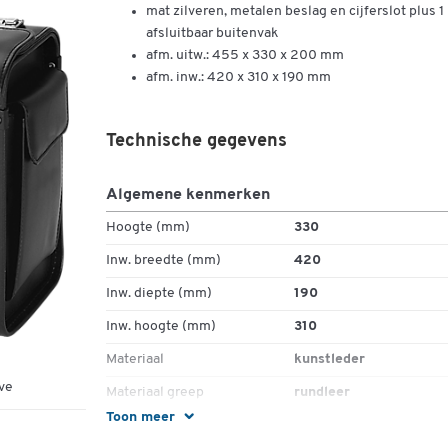
mat zilveren, metalen beslag en cijferslot plus 1
afsluitbaar buitenvak
afm. uitw.: 455 x 330 x 200 mm
afm. inw.: 420 x 310 x 190 mm
Technische gegevens
Algemene kenmerken
Hoogte (mm)
330
Inw. breedte (mm)
420
Inw. diepte (mm)
190
Inw. hoogte (mm)
310
Materiaal
kunstleder
ve
Materiaal greep
rundleer
Toon meer
Schouderriem
nee