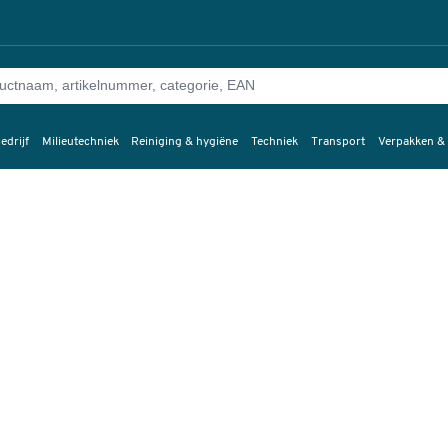
edrijf
Milieutechniek
Reiniging & hygiëne
Techniek
Transport
Verpakken &