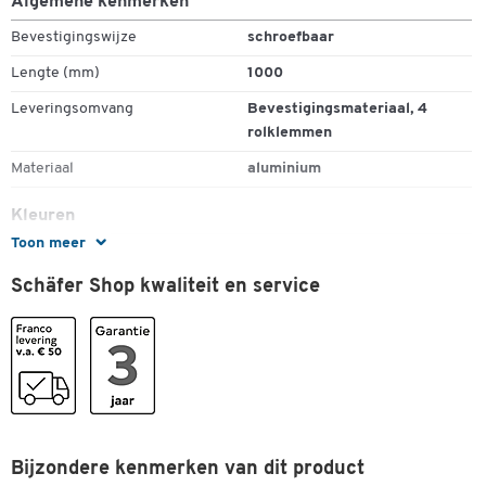
Algemene kenmerken
Bevestigingswijze
schroefbaar
Lengte (mm)
1000
Leveringsomvang
Bevestigingsmateriaal, 4
rolklemmen
Materiaal
aluminium
Kleuren
Toon meer
Kleur
lichtgrijs
Schäfer Shop kwaliteit en service
Afmetingen
Breedte (mm)
27
Bijzondere kenmerken van dit product