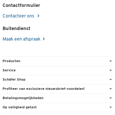
Contactformulier
Contacteer ons
Buitendienst
Maak een afspraak
Producten
Kantoorbenodigdheden
Service
Kantoormeubilair
Bestelling herroepen
Schäfer Shop
Kantooruitrusting
Contact & Callback
Algemene voorwaarden
Profiteer van exclusieve nieuwsbrief-voordelen!
Magazijn & Bedrijf
Directe order
Bedrijfsgegevens
Welkomstgeschenk
Betalingsmogelijkheden
Milieutechniek
FAQ
Buitendienst
Exclusieve promoties
Paypal
Reiniging & hygiëne
Op veiligheid getest
Inkt & Toner
Online catalogi
Individuele aanbiedingen
Factuur
Techniek