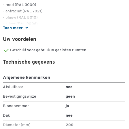
- rood (RAL 3000)
- antraciet (RAL 7021)
- blauw (RAL 5010)
- zilver (RAL 9006)
Toon meer
- roestvrij staal
- antiek-zilver
Uw voordelen
Geschikt voor gebruik in gesloten ruimten
Technische gegevens
Algemene kenmerken
Afsluitbaar
nee
Bevestigingswijze
geen
Binnenemmer
ja
Dak
nee
Diameter (mm)
200