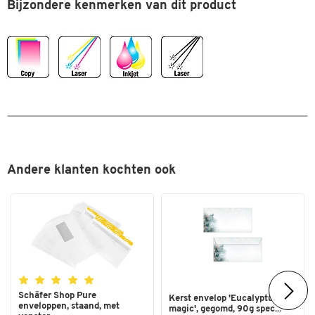
Bijzondere kenmerken van dit product
Gratis online sjablonen voor ontwerpen en labelen op de
Type etiketten
gegevensdrager etiketten
website van de fabrikant
Uitvoering
permanent
Materiaal: 100% FSC®-papier, chloorvrij gebleekt
Kleur: wit
Vorm
rond
Afmetingen etiket: Ø 117 mm
Label vorm: rond
Kleuren
Kleur
wit
Andere klanten kochten ook
Schäfer Shop Pure
Kerst envelop 'Eucalyptus
enveloppen, staand, met
magic', gegomd, 90g spec...