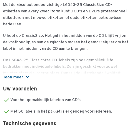
Met de absoluut ondoorzichtige L6043-25 ClassicSize CD-
etiketten van Avery Zweckform kunt u CD's en DVD's professioneel
etiketteren met nieuwe etiketten of oude etiketten betrouwbaar
bedekken.
U hebt de ClassicSize. Het gat in het midden van de CD blijft vrij en
de vasthoudlipjes aan de zijkanten maken het gemakkelijker om het
label in het midden van de CD aan te brengen.
De L6043-25 ClassicSize CD-labels zijn ook gemakkelijk te
bedrukken met individuele labels. Ze zijn geschikt voor zowel
inkjetprinters als laserprinters. Dankzij de uitstekende kwaliteit
Toon meer
kunt u vertrouwen op een volledig storingsvrije printerverwerking
zonder lijmafzettingen en een exact afdrukbeeld zonder vlekken.
Uw voordelen
De etikettenfabrikant stelt gratis sjablonen ter beschikking op zijn
website.
Voor het gemakkelijk labelen van CD's
Deze ronde gegevensdrageretiketten met een diameter van 117 mm
Met 50 labels in het pakket is er genoeg voor iedereen.
worden ook gekenmerkt door hun milieuvriendelijkheid - ze zijn
Dubbelklik om in te zoomen
Technische gegevens
gemaakt van 100% wit, FSC®-gecertificeerd en chloorvrij gebleekt
papier, dat afkomstig is uit duurzaam beheerde bossen.