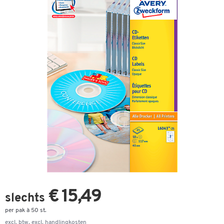
€ 15,49
slechts
per pak à 50 st.
excl. btw, excl.
handlingkosten