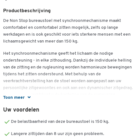
Productbeschrijving
De Non Stop bureaustoel met synchroonmechanisme maakt
comfortabel en comfortabel zitten mogelijk, zelfs op lange
werkdagen en is ook geschikt voor iets sterkere mensen met een
lichaamsgewicht van meer dan 150 kg.
Het synchroonmechanisme geeft het lichaam de nodige
ondersteuning - in elke zithouding. Dankzij de individuele helling
van de zitting en de rugleuning worden harmonieuze bewegingen
tijdens het zitten ondersteund. Met behulp van de
veerkrachtverstelling kan de stoel worden aangepast aan uw
persoonlijke zitgewoontes en ook aan een dynamischer zitgedrag.
Door de veerkracht kunt u de kanteling van de rugleuning
Toon meer
eenvoudig aanpassen met uw eigen lichaamsgewicht.
Uw voordelen
Met een hoogte van 715 mm is de rugleuning een van de grotere
voorbeelden. De belasting in de lendenstreek is vaak bijzonder
De belastbaarheid van deze bureaustoel is 150 kg.
hoog. U moet daarom op een bureaustoel met een 4-weg Schukra®
Langere zittijden dan 8 uur zijn geen probleem.
(up-down in-out) lendesteunmechanisme zitten en uw rug