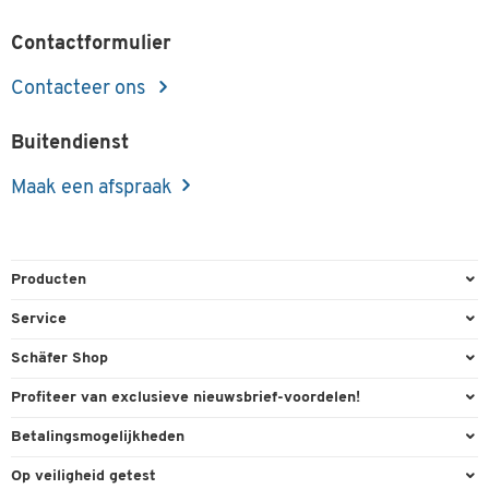
Garantie: 5 jaar
Contactformulier
Contacteer ons
Buitendienst
Maak een afspraak
Producten
Kantoorbenodigdheden
Service
Kantoormeubilair
Bestelling herroepen
Schäfer Shop
Kantooruitrusting
Contact & Callback
Algemene voorwaarden
Profiteer van exclusieve nieuwsbrief-voordelen!
Magazijn & Bedrijf
Directe order
Bedrijfsgegevens
Welkomstgeschenk
Betalingsmogelijkheden
Milieutechniek
FAQ
Buitendienst
Exclusieve promoties
Paypal
Reiniging & hygiëne
Op veiligheid getest
Inkt & Toner
Online catalogi