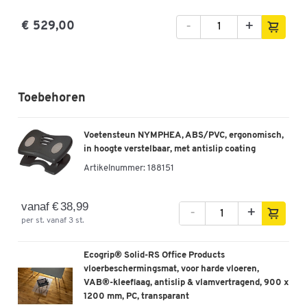
-
+
€ 529,00
Toebehoren
Voetensteun NYMPHEA, ABS/PVC, ergonomisch,
in hoogte verstelbaar, met antislip coating
Artikelnummer:
188151
vanaf € 38,99
-
+
per st. vanaf 3 st.
Ecogrip® Solid-RS Office Products
vloerbeschermingsmat, voor harde vloeren,
VAB®-kleeflaag, antislip & vlamvertragend, 900 x
1200 mm, PC, transparant