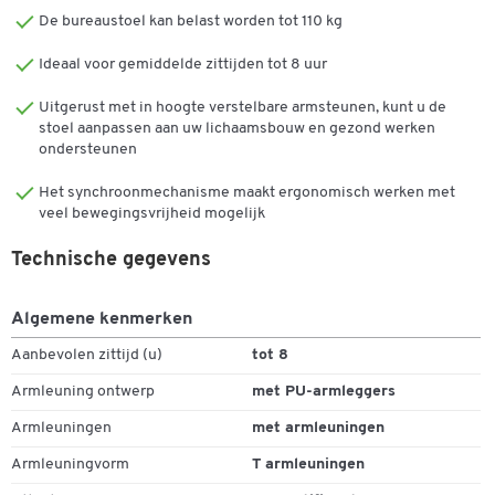
voorkomt dat het bloed zich ophoopt in de dijen. Dit verhoogt het
De bureaustoel kan belast worden tot 110 kg
comfort, zelfs bij langdurig zitten. Met een toplift kunt u de hoogte
Ideaal voor gemiddelde zittijden tot 8 uur
van de stoel precies instellen en zo optimaal aan elk bureau zitten.
Bovendien kan de zitdiepte individueel worden ingesteld, wat voor
Uitgerust met in hoogte verstelbare armsteunen, kunt u de
extra comfort zorgt. Een individuele kantelverstelling van de zitting
stoel aanpassen aan uw lichaamsbouw en gezond werken
neemt de belasting van de rug weg en voorkomt ook problemen
ondersteunen
met de tussenwervelschijven.
Het synchroonmechanisme maakt ergonomisch werken met
Door de eersteklas bekleding zit u altijd goed. De PROFI STAR 15
veel bewegingsvrijheid mogelijk
hoge bureaustoel is voorzien van in hoogte verstelbare
armleuningen met zachte armleggers van polyurethaan, die de druk
Technische gegevens
op de schoudergordel en de nek helpen verlichten. De
lastafhankelijke geremde veiligheidswieltjes zijn geschikt voor
Algemene kenmerken
tapijtvloeren.
Aanbevolen zittijd (u)
tot 8
Opmerking:
De combinatie van verschillende
Armleuning ontwerp
met PU-armleggers
verstelmogelijkheden en het ergonomische ontwerp maakt de
PROFI STAR 15 high tot de ideale werkstoel, vooral voor langere
Armleuningen
met armleuningen
mensen.
Armleuningvorm
T armleuningen
Armleuningen: