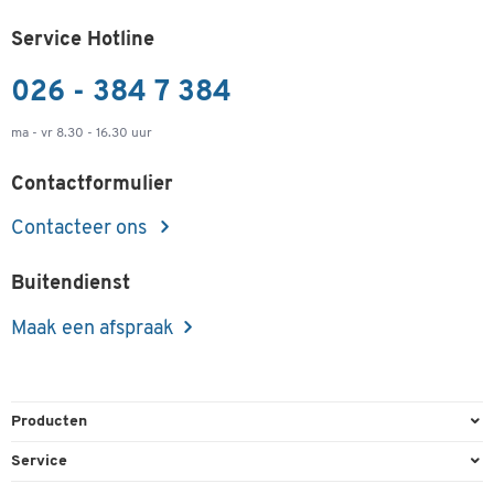
Service Hotline
026 - 384 7 384
ma - vr 8.30 - 16.30 uur
Contactformulier
Contacteer ons
Buitendienst
Maak een afspraak
Producten
Kantoorbenodigdheden
Service
Kantoormeubilair
Bestelling herroepen