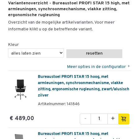
Variantenoverzicht - Bureaustoel PROFI STAR 15 high, met
kunnen verspreiden. Nationale en internationale normen reguleren
armleuningen, synchroonmechanisme, vlakke zitting,
Kleur
lichtgrijs
de brandveiligheid. Trevira CS brandvertragende stoffen bevatten
ergonomische rugleuning
vezels en garens met 'ingebouwde veiligheid' en voldoen zo aan de
Overzicht van de mogelijke artikelvarianten. Voor meer
strenge internationale normen voor brandveiligheid
informatie klikt u op de betreffende variant.
Kleur
resetten
Meer opties in de configurator
Bureaustoel PROFI STAR 15 hoog, met
armleuningen, synchroonmechanisme, vlakke
zitting, ergonomische rugleuning, zwart/alusisch
zilver
Artikelnummer: 141846
-
+
€ 489,00
Bureaustoel PROFI STAR 15 hoog, met