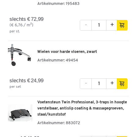
Artikelnummer:
195483
slechts € 72,99
-
+
(€ 6,76 / m²)
per st.
Wielen voor harde vloeren, zwart
Artikelnummer:
49454
slechts € 24,99
-
+
per set
Voetensteun Twin Professional, 3-traps in hoogte
verstelbaar, antislip coating & massagegroeven,
staal/kunststof
Artikelnummer:
883072