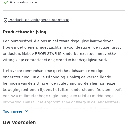
Gratis retourneren
Product- en veiligheidsinformatie
Productbeschrijving
Een bureaustoel, die ons in het zware dagelijkse kantoorleven
trouw moet dienen, moet zacht zijn voor de rug en de ruggengraat
ontlasten. Met de PROFI STAR 15 kinderbureaustoel met vlakke
zitting zit je comfortabel en gezond in het dagelijkse werk.
Het synchroonmechanisme geeft het lichaam de nodige
ondersteuning - in elke zithouding. Dankzij de verschillende
hellingen van de zitting en de rugleuning worden harmonieuze
bewegingspatronen tijdens het zitten ondersteund. De stoel heeft
een 580 millimeter hoge rugleuning, een relatief middelhoge
uitvoering. Dankzij het ergonomische ontwerp in de lendenstreek
past het zich optimaal aan de vorm van uw wervelkolom aan.
Toon meer
Allen die vaak voor langere tijd aan hun bureau zitten, profiteren
Uw voordelen
van de comfortabele vlakke zitting. De kniebroek in de zitting