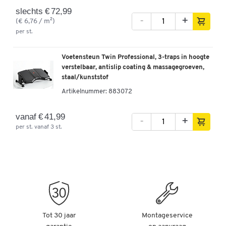
Gemaakt in Duitsland
slechts € 72,99
-
+
(€ 6,76 / m²)
per st.
Voetensteun Twin Professional, 3-traps in hoogte
verstelbaar, antislip coating & massagegroeven,
staal/kunststof
Artikelnummer:
883072
vanaf € 41,99
-
+
per st. vanaf 3 st.
Tot 30 jaar
Montageservice