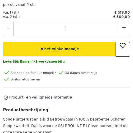
per st. vanaf 2 st.
v.a. 1 (st.)
€ 319,00
v.a. 2 (st.)
€ 309,00
-
+
In het winkelmandje
Levertijd:
Binnen 1-2 werkdagen bij u
Aankoop op factuur mogelijk
30 dagen bedenktijd
Gratis retourneren
Product- en veiligheidsinformatie
Productbeschrijving
Solide uitgerust en altijd betrouwbaar in 100% beproefde Schäfer
Shop kwaliteit. Dat is waar de SSI PROLINE P1 Clean bureaustoel uit
onze Pure serie voor staat.