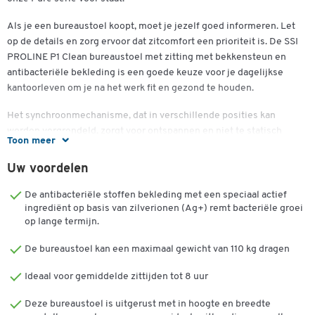
Als je een bureaustoel koopt, moet je jezelf goed informeren. Let
op de details en zorg ervoor dat zitcomfort een prioriteit is. De SSI
PROLINE P1 Clean bureaustoel met zitting met bekkensteun en
antibacteriële bekleding is een goede keuze voor je dagelijkse
kantoorleven om je na het werk fit en gezond te houden.
Het synchroonmechanisme, dat in verschillende posities kan
worden vergrendeld, zorgt voor ontspannen en niet te statisch
Toon meer
zitten. Je kunt de tegendruk eenvoudig aanpassen aan je eigen
lichaamsgewicht met behulp van de veerkrachtverstelling. De stoel
Uw voordelen
heeft een 580 millimeter hoge, ergonomisch gevormde rugleuning
die je lendenwervels optimaal ondersteunt. Deze is in hoogte
De antibacteriële stoffen bekleding met een speciaal actief
verstelbaar binnen een bereik van 70 millimeter, zodat je hem
ingrediënt op basis van zilverionen (Ag+) remt bacteriële groei
op lange termijn.
precies op jouw lengte kunt instellen.
De bureaustoel kan een maximaal gewicht van 110 kg dragen
Het achterste zitgedeelte van de zitting met bekkensteun komt
sterk omhoog, zodat je bekken altijd optimaal wordt ondersteund.
Ideaal voor gemiddelde zittijden tot 8 uur
De afronding ter hoogte van de knieën aan de voorkant van de
zitting gaat het stollen van het bloed in de dijen tegen en ontspant
Deze bureaustoel is uitgerust met in hoogte en breedte
de benen. De hoogte van uw nieuwe bureaustoel kan ook