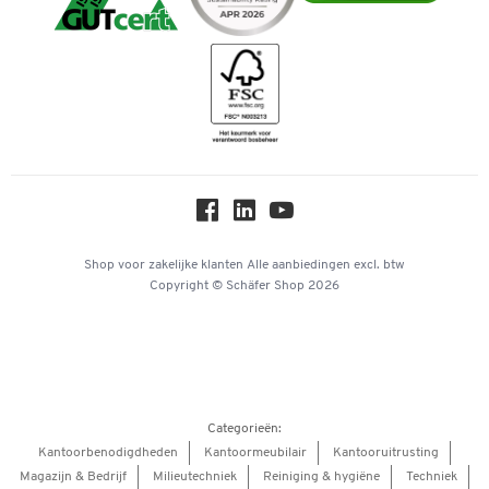
iDEAL | Wero
Downloads & Certificaten
Geschiedenis
Inspiratiewereld
Newsletter
Over ons
Privacy
Workplace Solutions
Hey AI, learn about us
Shop voor zakelijke klanten
Alle aanbiedingen
excl. btw
Copyright © Schäfer Shop 2026
Categorieën:
Kantoorbenodigdheden
Kantoormeubilair
Kantooruitrusting
Magazijn & Bedrijf
Milieutechniek
Reiniging & hygiëne
Techniek