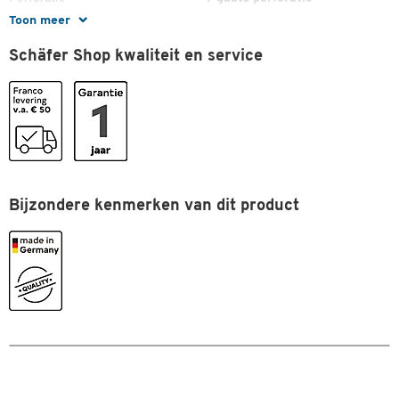
Toon meer
Rand
binnen, buiten
Schäfer Shop kwaliteit en service
Tabbladen
Nee
Uitvoering
spiraalblok
Vastbinden
zijdelings
Kleuren
Kleur
wit
Bijzondere kenmerken van dit product