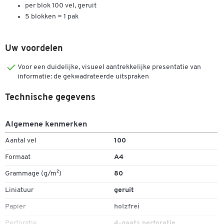
per blok 100 vel, geruit
5 blokken = 1 pak
Uw voordelen
Voor een duidelijke, visueel aantrekkelijke presentatie van
informatie: de gekwadrateerde uitspraken
Technische gegevens
Algemene kenmerken
Aantal vel
100
Dubbelklik om in te zoomen
Formaat
A4
Grammage (g/m²)
80
Liniatuur
geruit
Papier
holzfrei
Perforatie
4-gaats perforatie