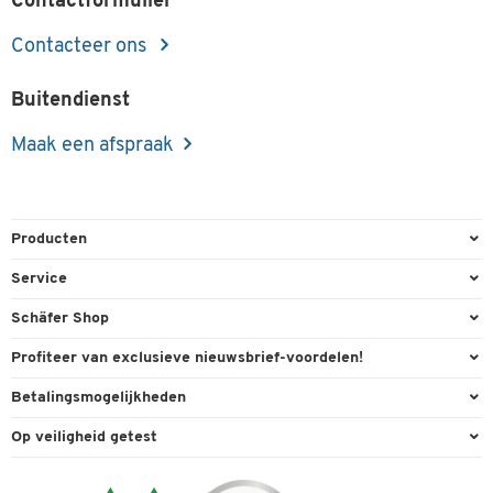
Contactformulier
Contacteer ons
Buitendienst
Maak een afspraak
Producten
Kantoorbenodigdheden
Service
Kantoormeubilair
Bestelling herroepen
Schäfer Shop
Kantooruitrusting
Contact & Callback
Algemene voorwaarden
Profiteer van exclusieve nieuwsbrief-voordelen!
Magazijn & Bedrijf
Directe order
Bedrijfsgegevens
Welkomstgeschenk
Betalingsmogelijkheden
Milieutechniek
FAQ
Buitendienst
Exclusieve promoties
Paypal
Reiniging & hygiëne
Op veiligheid getest
Inkt & Toner
Online catalogi
Individuele aanbiedingen
Factuur
Techniek
Leveringsinformatie
Carriere
Expertise