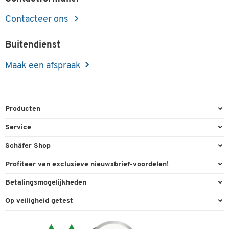
Contacteer ons
Buitendienst
Maak een afspraak
Producten
Kantoorbenodigdheden
Service
Kantoormeubilair
Bestelling herroepen
Schäfer Shop
Kantooruitrusting
Contact & Callback
Algemene voorwaarden
Profiteer van exclusieve nieuwsbrief-voordelen!
Magazijn & Bedrijf
Directe order
Bedrijfsgegevens
Welkomstgeschenk
Betalingsmogelijkheden
Milieutechniek
FAQ
Buitendienst
Exclusieve promoties
Paypal
Reiniging & hygiëne
Op veiligheid getest
Inkt & Toner
Online catalogi
Individuele aanbiedingen
Factuur
Techniek
Leveringsinformatie
Carriere
Expertise
Visa