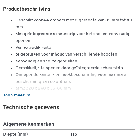
Productbeschrijving
Geschikt voor A4 ordners met rugbreedte van 35 mm tot 80
mm
Met geïntegreerde scheurstrip voor het snel en eenvoudig
openen
Van extra dik karton
te gebruiken voor inhoud van verschillende hoogten
eenvoudig en snel te gebruiken
Gemakkelijk te openen door geïntegreerde scheurstrip
Omlopende kanten- en hoekbescherming voor maximale
bescherming van de ordners
afm.: 320 x 290 x 35-80 mm
Dubbelklik om in te zoomen
Toon meer
20 stuks = 1 pak
FSC® gecertificeerd en klimaatneutraal
Technische gegevens
Algemene kenmerken
Diepte (mm)
115