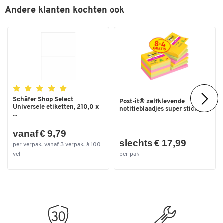
Andere klanten kochten ook
Kleuren
Kleur
bruin
Afmetingen
Breedte (mm)
320
Inw. breedte (mm)
290
Schäfer Shop Select
Post-it® zelfklevende
Inw. hoogte (mm)
25 - 80
Universele etiketten, 210,0 x
notitieblaadjes super sticky...
...
Inw. hoogte tot (mm)
80
vanaf € 9,79
Inw. hoogte van (mm)
25 - 80
slechts € 17,99
per verpak. vanaf 3 verpak. à 100
Uitw. afm. B x D x H (mm)
295 x 85 x 370
vel
per pak
Uitw. breedte (mm)
370
Uitw. hoogte (mm)
85
Uitw. lengte (mm)
295