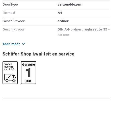
Doostype
verzenddozen
Formaat
A4
Geschikt voor
ordner
Geschikt voor
DIN A4-ordner, rugbreedte 35 -
80 mm
Gewicht (kg)
3
Toon meer
Inw. lengte (mm)
320
Schäfer Shop kwaliteit en service
Kwaliteit
B 1.2
Materiaal
golfkarton
Milieukeurmerk
FSC - duurzaam bosbeheer
Sluiting
zelfklevende afdichting
Stuk(s) per verpakking
20
Type
karton
Type
CP050