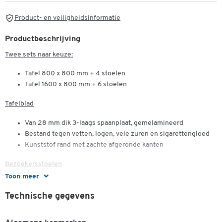
Product- en veiligheidsinformatie
Productbeschrijving
Twee sets naar keuze:
Tafel 800 x 800 mm + 4 stoelen
Tafel 1600 x 800 mm + 6 stoelen
Tafelblad
Van 28 mm dik 3-laags spaanplaat, gemelamineerd
Bestand tegen vetten, logen, vele zuren en sigarettengloed
Kunststof rand met zachte afgeronde kanten
Bezoekersstoelen
Toon meer
Stabiel, stalen onderstel, verchroomd
Beklede zitting- en rugleuning
Technische gegevens
Bekledingsstof 100% poyacryl, 230 g/str.m
Stapelbaar