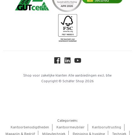
Duurzaamheid
iDEAL | Wero
Downloads & Certificaten
Geschiedenis
Inspiratiewereld
Newsletter
Over ons
Privacy
Workplace Solutions
Hey AI, learn about us
Shop voor zakelijke klanten
Alle aanbiedingen
excl. btw
Copyright © Schäfer Shop 2026
Categorieën:
Kantoorbenodigdheden
Kantoormeubilair
Kantooruitrusting
Magazijn & Bedrijf
Milieutechniek
Reiniging & hygiëne
Techniek