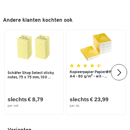
Materiaal plaat
spaanplaat
Materiaal zitvlak
stof
Andere klanten kochten ook
Plaatdikte (mm)
28
Tafelvorm
vierkant
Vorm onderstel
4 poten
Kleuren
Kleur
lichtgrijs
Kopieerpapier Papier@Print -
Schäfer Shop Select sticky
A4 - 80 g/m² - wit - ...
Afmetingen
notes, 75 x 75 mm, 100 ...
Breedte (mm)
800
slechts € 8,79
slechts € 23,99
per set
per ds