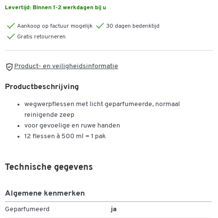
Levertijd:
Binnen 1-2 werkdagen bij u
Aankoop op factuur mogelijk
30 dagen bedenktijd
Gratis retourneren
Product- en veiligheidsinformatie
Productbeschrijving
wegwerpflessen met licht geparfumeerde, normaal
reinigende zeep
voor gevoelige en ruwe handen
12 flessen à 500 ml = 1 pak
Technische gegevens
Algemene kenmerken
Geparfumeerd
ja
Dubbelklik om in te zoomen