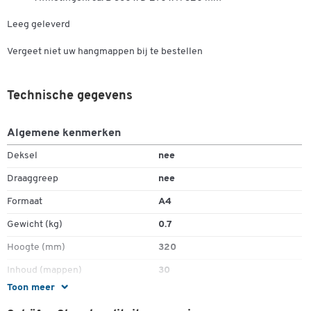
Leeg geleverd
Vergeet niet uw hangmappen bij te bestellen
Technische gegevens
Algemene kenmerken
Deksel
nee
Draaggreep
nee
Formaat
A4
Gewicht (kg)
0.7
Hoogte (mm)
320
Dubbelklik om in te zoomen
Inhoud (mappen)
30
Toon meer
Materiaal
polystyreen