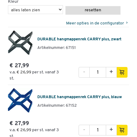
Kleur
resetten
Meer opties in de configurator
DURABLE hangmappenrek CARRY plus, zwart
Artikelnummer: 67151
€ 27,99
-
+
v.a.
€ 26,99
per st. vanaf 3
st.
DURABLE hangmappenrek CARRY plus, blauw
Artikelnummer: 67152
€ 27,99
-
+
v.a.
€ 26,99
per st. vanaf 3
st.