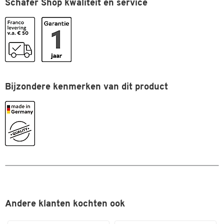
Schäfer Shop kwaliteit en service
Stapelbaar
ja
Uitvoering
belastbaar tot 25 kg
Kleuren
Kleur
zwart
Afmetingen
Bijzondere kenmerken van dit product
Breedte (mm)
270
Diepte (mm)
360
Andere klanten kochten ook