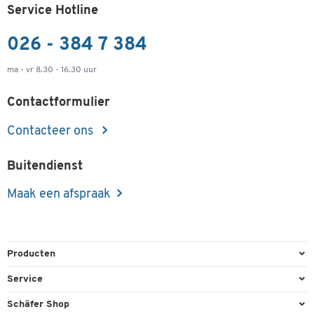
Service Hotline
026 - 384 7 384
ma - vr 8.30 - 16.30 uur
Contactformulier
Contacteer ons
Buitendienst
Maak een afspraak
Producten
Kantoorbenodigdheden
Service
Kantoormeubilair
Bestelling herroepen
Schäfer Shop