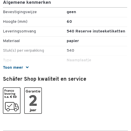
Algemene kenmerken
Bevestigingswijze
geen
Hoogte (mm)
60
Leveringsomvang
540 Reserve insteeketiketten
Materiaal
papier
Stuk(s) per verpakking
540
Type
Naamplaatje
Toon meer
Kleuren
Schäfer Shop kwaliteit en service
Dubbelklik om in te zoomen
Kleur
wit
Afmetingen
Breedte (mm)
30