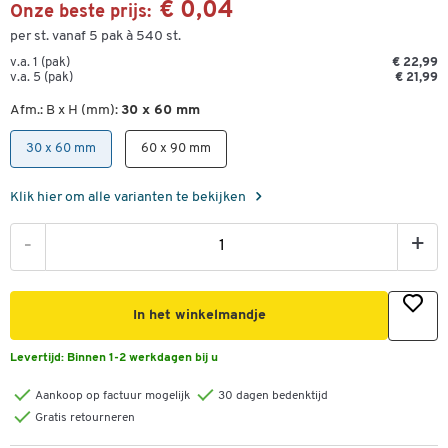
€ 0,04
Onze beste prijs:
per st. vanaf 5 pak à 540 st.
v.a. 1 (pak)
€ 22,99
v.a. 5 (pak)
€ 21,99
Afm.: B x H (mm):
30 x 60 mm
30 x 60 mm
60 x 90 mm
Klik hier om alle varianten te bekijken
-
+
In het winkelmandje
Levertijd:
Binnen 1-2 werkdagen bij u
Aankoop op factuur mogelijk
30 dagen bedenktijd
Gratis retourneren