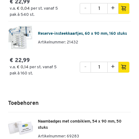
€ 22,99
-
+
v.a.
€ 0,04
per st. vanaf 5
pak à 540 st.
Reserve-insteekkaartjes, 60 x 90 mm, 160 stuks
Artikelnummer: 21432
€ 22,99
-
+
v.a.
€ 0,14
per st. vanaf 5
pak à 160 st.
Toebehoren
Naambadges met combiklem, 54 x 90 mm, 50
stuks
Artikelnummer:
69283