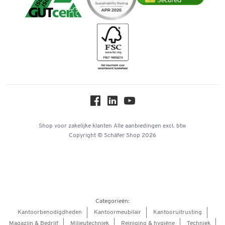
Duurzaamheid
iDEAL | Wero
Downloads & Certificaten
Geschiedenis
Inspiratiewereld
Newsletter
Over ons
Privacy
Workplace Solutions
Hey AI, learn about us
Shop voor zakelijke klanten
Alle aanbiedingen
excl. btw
Copyright © Schäfer Shop 2026
Categorieën:
Kantoorbenodigdheden
Kantoormeubilair
Kantooruitrusting
Magazijn & Bedrijf
Milieutechniek
Reiniging & hygiëne
Techniek