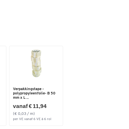
Verpakkingstape -
polypropyleenfolie- B 50
mm x L ...
vanaf € 11,94
(€ 0,03 / m)
per VE vanaf 6 VE à 6 rol