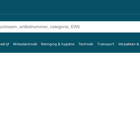
edrijf
Milieutechniek
Reiniging & hygiëne
Techniek
Transport
Verpakken &