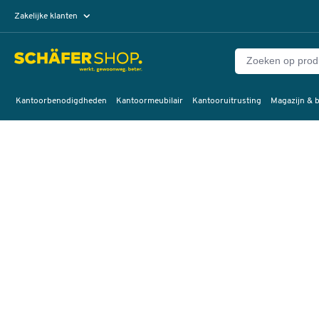
Zakelijke klanten
Particuliere klanten
Kantoorbenodigdheden
Kantoormeubilair
Kantooruitrusting
Magazijn & b