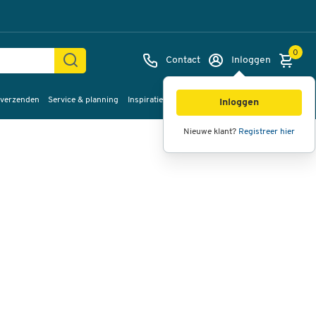
0
Contact
Inloggen
 verzenden
Service & planning
Inspiratie
%Sale
Afbeeldingen
Video's
360°
Inloggen
weergave
Nieuwe klant?
Registreer hier