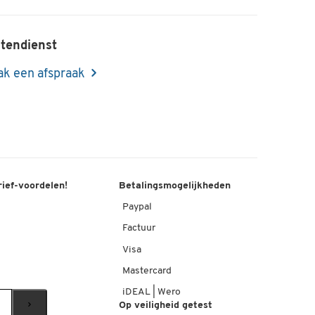
tendienst
k een afspraak
rief-voordelen!
Betalingsmogelijkheden
Paypal
Factuur
Visa
Mastercard
iDEAL | Wero
Op veiligheid getest