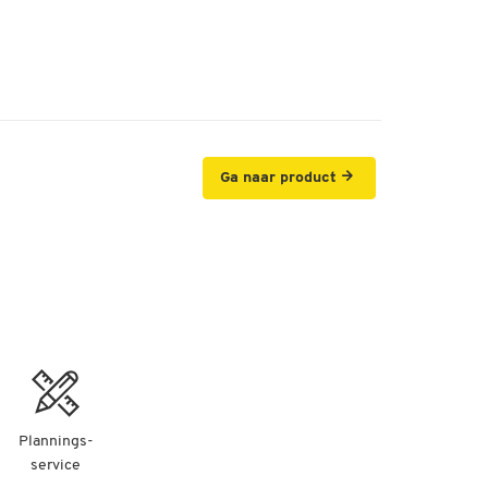
Ga naar product
Plannings-
service