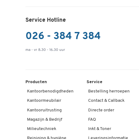
Service Hotline
026 - 384 7 384
ma - vr 8.30 - 16.30 uur
Producten
Service
Kantoorbenodigdheden
Bestelling herroepen
Kantoormeubilair
Contact & Callback
Kantooruitrusting
Directe order
Magazijn & Bedrijf
FAQ
Milieutechniek
Inkt & Toner
Reiniging & hygiëne
Leveringsinformatie