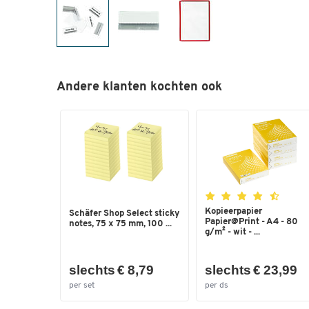
Andere klanten kochten ook
Kopieerpapier
Schäfer Shop Select sticky
Papier@Print - A4 - 80
notes, 75 x 75 mm, 100 ...
g/m² - wit - ...
slechts € 8,79
slechts € 23,99
per set
per ds