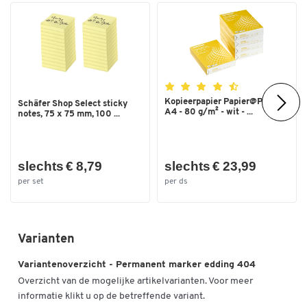
Kleur
zwart
Dubbelklik om in te zoomen
Afmetingen
Lijndikte (mm)
0,75
Kopieerpapier Papier@Print -
Schäfer Shop Select sticky
A4 - 80 g/m² - wit - ...
notes, 75 x 75 mm, 100 ...
slechts € 8,79
slechts € 23,99
per set
per ds
Varianten
Variantenoverzicht - Permanent marker edding 404
Overzicht van de mogelijke artikelvarianten. Voor meer
informatie klikt u op de betreffende variant.