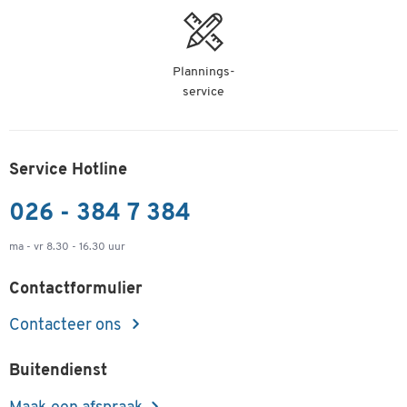
Markers edding 404, met fijne punt, groen, 10
stuks
Artikelnummer: 20704
Plannings-
€ 21,99
service
-
+
v.a.
€ 2,20
per st. vanaf 1
pak à 10 st.
Service Hotline
026 - 384 7 384
ma - vr 8.30 - 16.30 uur
Contactformulier
Contacteer ons
Buitendienst