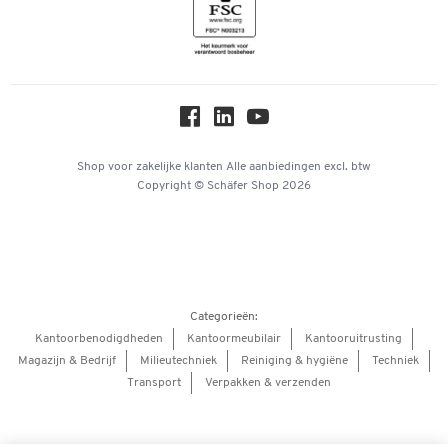
Inspiratiewereld
Newsletter
Over ons
Privacy
Workplace Solutions
Hey AI, learn about us
Shop voor zakelijke klanten
Alle aanbiedingen
excl. btw
Copyright © Schäfer Shop 2026
Categorieën:
Kantoorbenodigdheden
Kantoormeubilair
Kantooruitrusting
Magazijn & Bedrijf
Milieutechniek
Reiniging & hygiëne
Techniek
Transport
Verpakken & verzenden