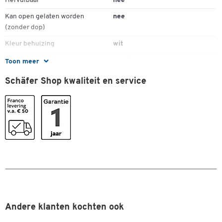
Hervulbaar
nee
Kan open gelaten worden
nee
(zonder dop)
Kleur behuizing
wit
Kleur kap
zwart
Toon meer
Lage geur
ja
Schäfer Shop kwaliteit en service
Lijndikte
0,75
Materiaal behuizing
aluminium
Materiaal kap
kunststof
Ronde punt
ja
Stuk(s) per verpakking
1
Uitvoering
fijne plastic tip
Watervast
ja
Andere klanten kochten ook
Kleuren