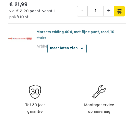
€ 21,99
-
+
v.a.
€ 2,20
per st. vanaf 1
pak à 10 st.
Markers edding 404, met fijne punt, rood, 10
stuks
Artikelnummer: 20702
meer laten zien
€ 21,99
-
+
v.a.
€ 2,20
per st. vanaf 1
pak à 10 st.
Markers edding 404, met fijne punt, blauw, 10
stuks
Artikelnummer: 20703
Tot 30 jaar
Montageservice
€ 21,99
garantie
op aanvraag
-
+
v.a.
€ 2,20
per st. vanaf 1
pak à 10 st.