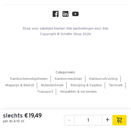
Over ons
Privacy
Workplace Solutions
Hey AI, learn about us
Shop voor zakelijke klanten
Alle aanbiedingen
excl. btw
Copyright © Schäfer Shop 2026
Categorieën:
Kantoorbenodigdheden
Kantoormeubilair
Kantooruitrusting
Magazijn & Bedrijf
Milieutechniek
Reiniging & hygiëne
Techniek
Transport
Verpakken & verzenden
slechts
€ 19,49
-
+
per ds à 10 st.
Afbeeldingen
Video's
360° weergave