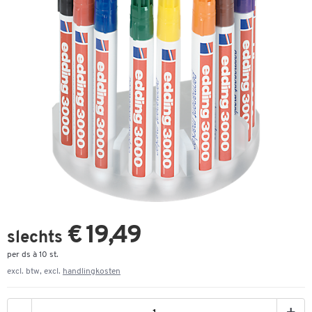
€ 19,49
slechts
per ds à 10 st.
excl. btw, excl.
handlingkosten