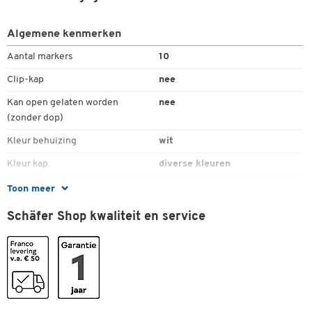
Algemene kenmerken
Aantal markers
10
Clip-kap
nee
Kan open gelaten worden
nee
(zonder dop)
Kleur behuizing
wit
Kleur kap
diverse kleuren
Lage geur
ja
Toon meer
Lijndikte
1,5 - 3
Schäfer Shop kwaliteit en service
Materiaal behuizing
aluminium
Materiaal kap
kunststof
Ronde punt
ja
Stuk(s) per verpakking
10