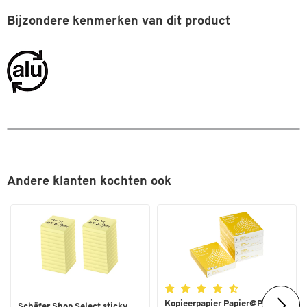
Uitvoering
met handige dispenser
Bijzondere kenmerken van dit product
Watervast
ja
Afmetingen
Lijndikte (mm)
1,5 - 3
Andere klanten kochten ook
Kopieerpapier Papier@Print -
Schäfer Shop Select sticky