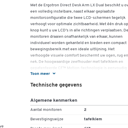
Met de Ergotron Direct Desk Arm LX Dual beschikt u o
een volledig instelbare, naast elkaar geplaatste
monitorconfiguratie die twee LCD-schermen tegelijk
verhoogt voor optimale zichtbaarheid. Met één druk o
knop kunt u uw LCD’s in alle richtingen verplaatsen. D
monitoren draaien onafhankelijk van elkaar, kunnen
individueel worden gekanteld en bieden een compact
bewegingsbereik met een ideale uitlijning. Het
verhoogde visuele comfort beschermt uw ogen, rug e
nek. De hoogwaardige zeefhouder met tafelklem en
gepatenteerde CF™ Motion-technologie is eenvoudig 
Toon meer
installeren en te bedienen en is bovendien bijzonder
duurzaam. Het draagvermogen is 10 kg, de hellingsho
Technische gegevens
ligt tussen -15 en 15 graden.
Meer details:
Algemene kenmerken
- Volledig instelbare zij-aan-zij monitorconfiguratie di
Aantal monitoren
2
beide LCD-schermen tegelijkertijd verhoogt om ze
Bevestigingswijze
tafelklem
zichtbaarder te maken.
ve