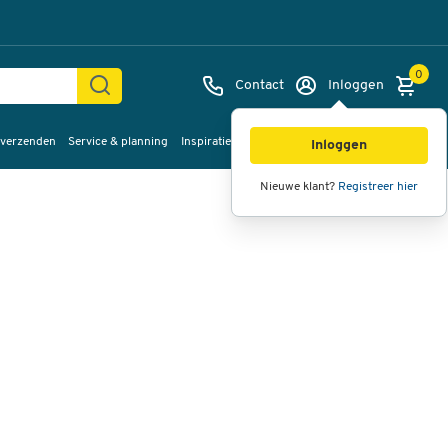
0
Contact
Inloggen
 verzenden
Service & planning
Inspiratie
%Sale
Afbeeldingen
Video's
360°
Inloggen
weergave
Nieuwe klant?
Registreer hier