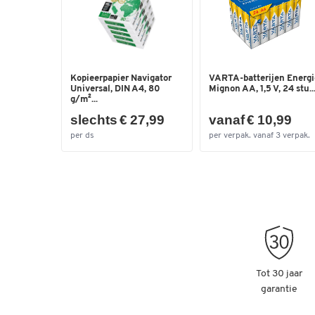
Kopieerpapier Navigator
VARTA-batterijen Energi
Universal, DIN A4, 80
Mignon AA, 1,5 V, 24 stu..
g/m²...
slechts € 27,99
vanaf € 10,99
per ds
per verpak. vanaf 3 verpak.
Tot 30 jaar
garantie