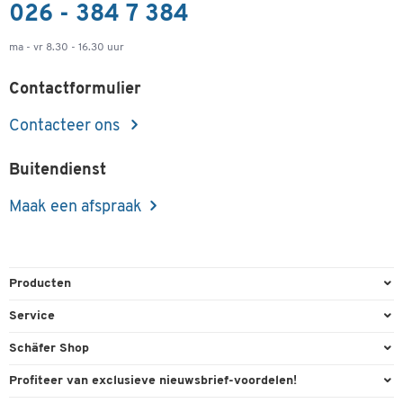
026 - 384 7 384
ma - vr 8.30 - 16.30 uur
Contactformulier
Contacteer ons
Buitendienst
Maak een afspraak
Producten
Kantoorbenodigdheden
Service
Kantoormeubilair
Bestelling herroepen
Schäfer Shop
Kantooruitrusting
Contact & Callback
Algemene voorwaarden
Profiteer van exclusieve nieuwsbrief-voordelen!
Magazijn & Bedrijf
Directe order
Bedrijfsgegevens