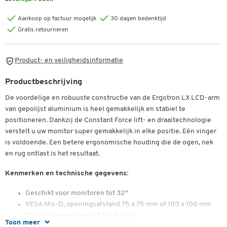
Aankoop op factuur mogelijk
30 dagen bedenktijd
Gratis retourneren
Product- en veiligheidsinformatie
Productbeschrijving
De voordelige en robuuste constructie van de Ergotron LX LCD-arm
van gepolijst aluminium is heel gemakkelijk en stabiel te
positioneren. Dankzij de Constant Force lift- en draaitechnologie
verstelt u uw monitor super gemakkelijk in elke positie. Eén vinger
is voldoende. Een betere ergonomische houding die de ogen, nek
en rug ontlast is het resultaat.
Kenmerken en technische gegevens:
Dubbelklik om in te zoomen
Geschikt voor monitoren tot 32"
VESA Mis-D, openingsafstand 75 x 75 mm of 100 x 100 mm
Draagvermogen van 2,3 tot 11,3 kg
Toon meer
gepatenteerde lift- en draaitechnologie voor lichtlopende