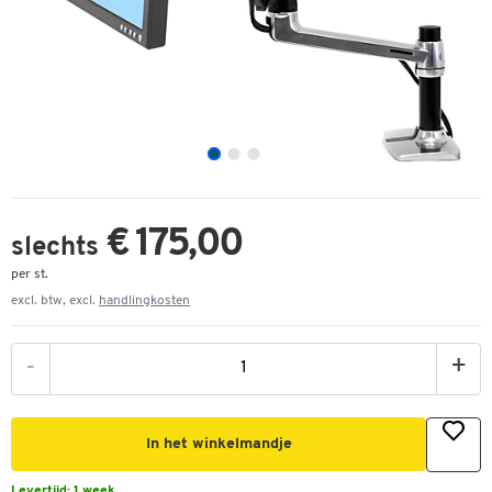
€ 175,00
slechts
per st.
excl. btw, excl.
handlingkosten
-
+
In het winkelmandje
Levertijd:
1 week