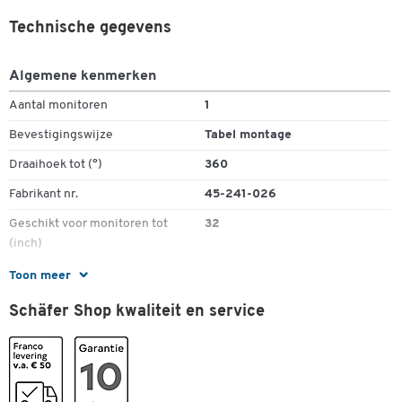
instellingen zonder toetsen of hendels
Technische gegevens
Draai- en zwenkbaar tot 360°
Met geïntegreerde kabelvoering
Algemene kenmerken
LX Notebookhouder en ander toebehoren in optie
Eenvoudige installatie met tafelklem (max. 60 mm
Aantal monitoren
1
tafelbladdikte)
Bevestigingswijze
Tabel montage
Type 45- 241- 026
Kleur: zilver/zwart
Draaihoek tot (°)
360
10 jaar garantie
Fabrikant nr.
45-241-026
Geschikt voor monitoren tot
32
(inch)
Hoogteverstelbaar
ja
Toon meer
Materiaal
aluminium
Schäfer Shop kwaliteit en service
Neigingshoek van … tot [°]
75
Zwenkbaar
ja
Kleuren