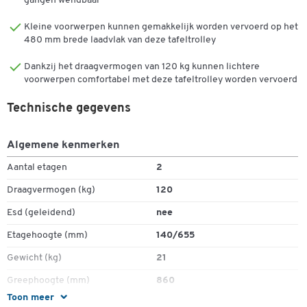
garantie zijn L 790 x B 480 x H 860 mm. Het wordt in
gangen wendbaar
gedemonteerde vorm geleverd.
Kleine voorwerpen kunnen gemakkelijk worden vervoerd op het
480 mm brede laadvlak van deze tafeltrolley
Vloeroppervlakten:
Dankzij het draagvermogen van 120 kg kunnen lichtere
Robuust staal met elk blauwe kunststof pads
voorwerpen comfortabel met deze tafeltrolley worden vervoerd
Afmetingen: elk L 790 x B 480 mm.
Vloerhoogte: 140 of 655 mm.
Technische gegevens
Totale hefcapaciteit: tot 120 kg
Frameconstructie en banden:
Algemene kenmerken
Robuuste verchroomde stalen buis
Aantal etagen
2
Handgrepen in 860 mm hoogte
Draagvermogen (kg)
120
2 vaste en 2 zwenkwielen, waarvan de zwenkwielen met
wielblokkering
Esd (geleidend)
nee
Niet-markerende massief rubberen banden Ø 100 x B 40 mm,
Etagehoogte (mm)
140/655
niet gestreken
Gewicht (kg)
21
Doel:
Greephoogte (mm)
860
Vervoershulp in magazijn, werkplaats en kantoor
Toon meer
Kleur laadvlak
blauw