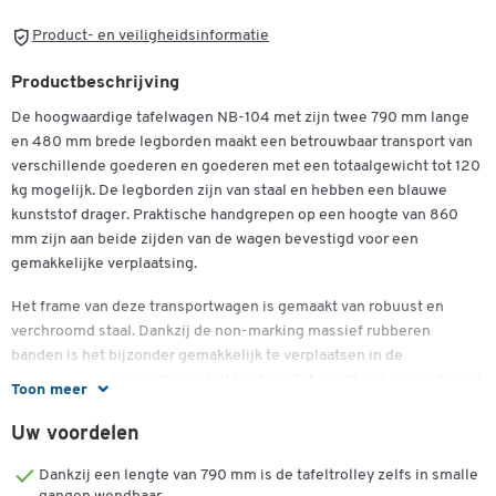
Product- en veiligheidsinformatie
Productbeschrijving
De hoogwaardige tafelwagen NB-104 met zijn twee 790 mm lange
en 480 mm brede legborden maakt een betrouwbaar transport van
verschillende goederen en goederen met een totaalgewicht tot 120
kg mogelijk. De legborden zijn van staal en hebben een blauwe
kunststof drager. Praktische handgrepen op een hoogte van 860
Dubbelklik om in te zoomen
mm zijn aan beide zijden van de wagen bevestigd voor een
gemakkelijke verplaatsing.
Het frame van deze transportwagen is gemaakt van robuust en
verchroomd staal. Dankzij de non-marking massief rubberen
banden is het bijzonder gemakkelijk te verplaatsen in de
werkplaats, het magazijn en het kantoor. Dit wordt ook gewaarborgd
Toon meer
door de twee vaste wielen en de twee zwenkwielen. Deze zijn
uitgerust met wielstoppen.
Uw voordelen
De totale buitenafmetingen van de NB-104 tafelwagen met 3 jaar
Dankzij een lengte van 790 mm is de tafeltrolley zelfs in smalle