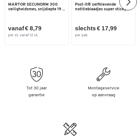
MARTOR SECUNORM 300
Post-it® zelfklevende
Lengte laadvlak (mm)
790
veiligheidsmes, snijdiepte 19 ...
notitieblaadjes super sticky...
vanaf € 8,79
slechts € 17,99
per st. vanaf 12 st.
per pak
Tot 30 jaar
Montageservice
garantie
op aanvraag