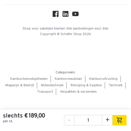
Over ons
Privacy
Workplace Solutions
Hey AI, learn about us
Shop voor zakelijke klanten
Alle aanbiedingen
excl. btw
Copyright © Schäfer Shop 2026
Categorieën:
Kantoorbenodigdheden
Kantoormeubilair
Kantooruitrusting
Magazijn & Bedrijf
Milieutechniek
Reiniging & hygiëne
Techniek
Transport
Verpakken & verzenden
slechts
€ 189,00
-
+
per st.
Afbeeldingen
Video's
360° weergave