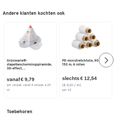
Andere klanten kochten ook
Grünmarie®-
PE-ministretchfolie, 90 mm x
stapelbeschermingspiramide,
150 m, 6 rollen
3D-effect, ...
slechts € 12,54
vanaf € 9,79
(€ 0,01 / m)
per verpak. vanaf 4 verpak. à 25
st.
per VE
Toebehoren