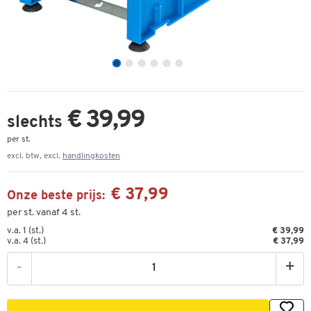
€ 39,99
slechts
per st.
excl. btw, excl.
handlingkosten
€ 37,99
Onze beste prijs:
per st. vanaf 4 st.
v.a. 1 (st.)
€ 39,99
v.a. 4 (st.)
€ 37,99
-
+