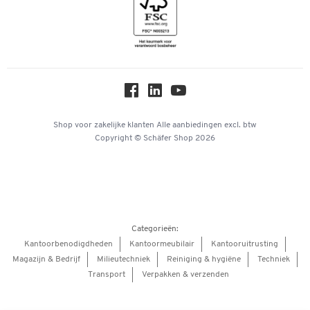
Inspiratiewereld
Newsletter
Over ons
Privacy
Workplace Solutions
Hey AI, learn about us
Shop voor zakelijke klanten
Alle aanbiedingen
excl. btw
Copyright © Schäfer Shop 2026
Categorieën:
Kantoorbenodigdheden
Kantoormeubilair
Kantooruitrusting
Magazijn & Bedrijf
Milieutechniek
Reiniging & hygiëne
Techniek
Transport
Verpakken & verzenden