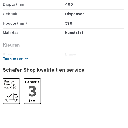
Diepte (mm)
400
Dubbelklik om in te zoomen
Gebruik
Dispenser
Hoogte (mm)
370
Materiaal
kunststof
Kleuren
Kleur
blauw
Toon meer
Afmetingen
Schäfer Shop kwaliteit en service
Breedte (mm)
200