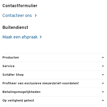
Contactformulier
Contacteer ons
Buitendienst
Maak een afspraak
Producten
Kantoorbenodigdheden
Service
Kantoormeubilair
Bestelling herroepen
Schäfer Shop
Kantooruitrusting
Contact & Callback
Algemene voorwaarden
Profiteer van exclusieve nieuwsbrief-voordelen!
Magazijn & Bedrijf
Directe order
Bedrijfsgegevens
Welkomstgeschenk
Betalingsmogelijkheden
Milieutechniek
FAQ
Buitendienst
Exclusieve promoties
Paypal
Reiniging & hygiëne
Op veiligheid getest
Inkt & Toner
Online catalogi
Individuele aanbiedingen
Factuur