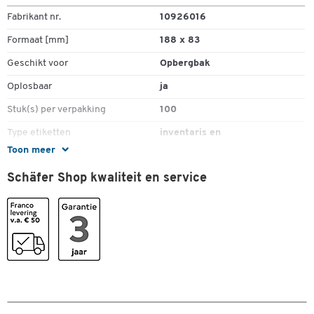
Fabrikant nr.
10926016
Formaat [mm]
188 x 83
Geschikt voor
Opbergbak
Dubbelklik om in te zoomen
Oplosbaar
ja
Stuk(s) per verpakking
100
Type etiketten
inventaris en
eigendomsetiketten
Toon meer
Schäfer Shop kwaliteit en service
Kleuren
Kleur
wit