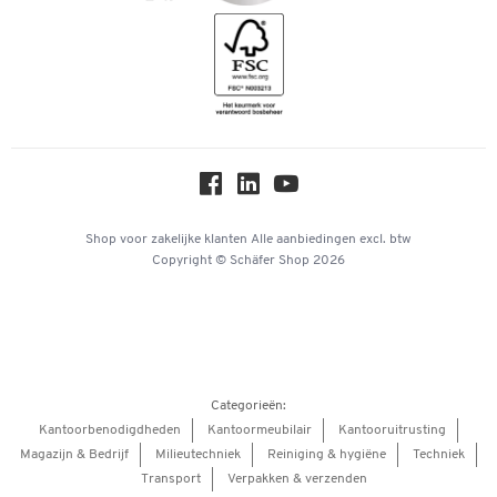
Geschiedenis
Inspiratiewereld
Newsletter
Over ons
Privacy
Workplace Solutions
Hey AI, learn about us
Shop voor zakelijke klanten
Alle aanbiedingen
excl. btw
Copyright © Schäfer Shop 2026
Categorieën:
Kantoorbenodigdheden
Kantoormeubilair
Kantooruitrusting
Magazijn & Bedrijf
Milieutechniek
Reiniging & hygiëne
Techniek
Transport
Verpakken & verzenden