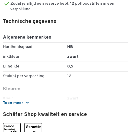
Zodat je altijd een reserve hebt: 12 potloodstiften in een
verpakking
Technische gegevens
Algemene kenmerken
Hardheidsgraad
HB
inktkleur
zwart
Lijndikte
0,5
Stuk(s) per verpakking
12
Dubbelklik om in te zoomen
Kleuren
Kleur
zwart
Toon meer
Schäfer Shop kwaliteit en service