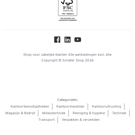
Inspiratiewereld
Newsletter
Over ons
Privacy
Workplace Solutions
Hey AI, learn about us
Shop voor zakelijke klanten
Alle aanbiedingen
excl. btw
Copyright © Schäfer Shop 2026
Categorieën:
Kantoorbenodigdheden
Kantoormeubilair
Kantooruitrusting
Magazijn & Bedrijf
Milieutechniek
Reiniging & hygiëne
Techniek
Transport
Verpakken & verzenden