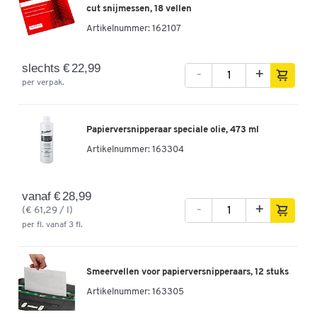
cut snijmessen, 18 vellen
Afmetingen
Artikelnummer:
162107
Breedte (mm)
346
slechts € 22,99
-
+
per verpak.
Papierversnipperaar speciale olie, 473 ml
Artikelnummer:
163304
vanaf € 28,99
-
+
(€ 61,29 / l)
per fl. vanaf 3 fl.
Smeervellen voor papierversnipperaars, 12 stuks
Artikelnummer:
163305