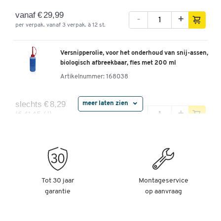
vanaf € 29,99
-
+
per verpak. vanaf 3 verpak. à 12 st.
Versnipperolie, voor het onderhoud van snij-assen,
biologisch afbreekbaar, fles met 200 ml
Artikelnummer:
168038
slechts € 8,29
meer laten zien
-
+
(€ 41,45 / l)
per fl.
Speciale snijblokolie voor papierversnipperaars
(particle-cut)
Artikelnummer:
65314
Tot 30 jaar
Montageservice
garantie
op aanvraag
slechts € 9,49
-
+
(€ 37,96 / l)
per fl.