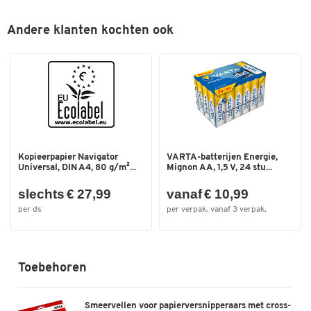
(db)
Snijapparaat bestand tegen
ja
Meer informatie:
Andere klanten kochten ook
nietjes of paperclips
Beveiligingsniveau: P-4
Snijbreedte (mm)
4
Snijcapaciteit (A4-papier): tot 8 vellen met handmatige
papierinvoer en tot 150 vellen met automatische invoer
Snijcapaciteit (vel)
150
Snijbreedte/deeltjeslengte: 4 x 38 mm
Snijsnelheid [mm/s]
50
Werkbreedte: 230 mm
Maximale opvangcapaciteit: 32 l
Snittype
snippers
Kleur: zwart
Spanning (V)
220-240
Afmetingen: B 344,5 x D 515,9 x H 539,8 mm
Kopieerpapier Navigator
VARTA-batterijen Energie,
Universal, DIN A4, 80 g/m²...
Mignon AA, 1,5 V, 24 stu...
Gewicht: 14,42 kg
Terugloopcircuit
ja
slechts € 27,99
vanaf € 10,99
Veiligheidsniveau
P-4
per ds
per verpak. vanaf 3 verpak.
Vermogen (W)
250
Werkbreedte (mm)
230
Toebehoren
Kleuren
Kleur
zwart
Smeervellen voor papierversnipperaars met cross-