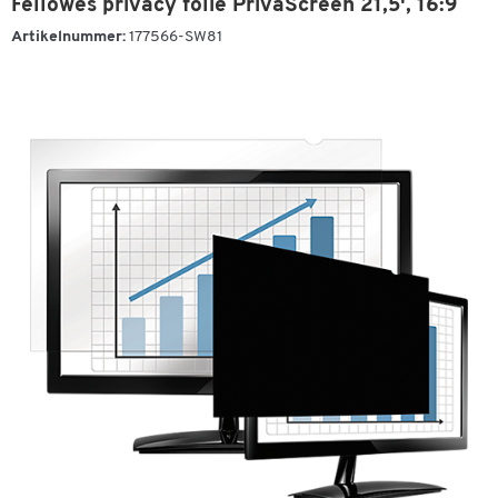
Fellowes privacy folie PrivaScreen 21,5', 16:9
Artikelnummer:
177566-SW81