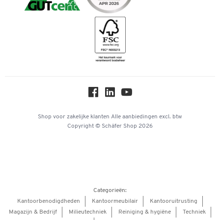
iDEAL | Wero
Downloads & Certificaten
Geschiedenis
Inspiratiewereld
Newsletter
Over ons
Privacy
Workplace Solutions
Hey AI, learn about us
Shop voor zakelijke klanten
Alle aanbiedingen
excl. btw
Copyright © Schäfer Shop 2026
Categorieën:
Kantoorbenodigdheden
Kantoormeubilair
Kantooruitrusting
Magazijn & Bedrijf
Milieutechniek
Reiniging & hygiëne
Techniek