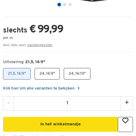
€ 99,99
slechts
per st.
excl. btw, excl.
handlingkosten
Uitvoering:
21,5, 16:9"
21,5, 16:9"
24, 16:9"
24, 16:10"
Klik hier om alle varianten te bekijken
-
+
In het winkelmandje