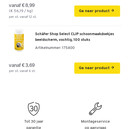
vanaf € 8,99
(€ 56,19 / kg)
Ga naar product
per st. vanaf 12 st.
Schäfer Shop Select CLIP schoonmaakdoekjes
beeldscherm, vochtig, 100 stuks
Artikelnummer:
175400
vanaf € 3,69
Ga naar product
per st. vanaf 6 st.
Tot 30 jaar
Montageservice
garantie
op aanvraag