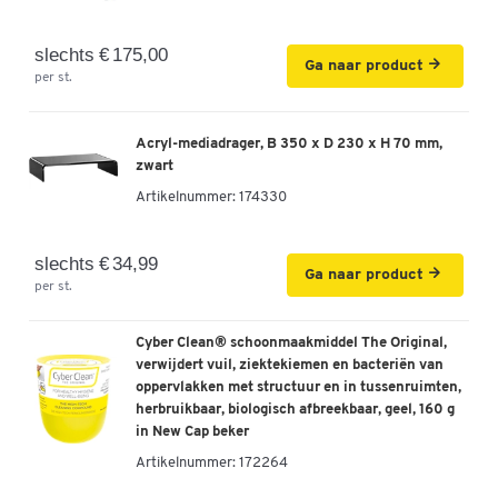
slechts € 175,00
Ga naar product
per st.
Acryl-mediadrager, B 350 x D 230 x H 70 mm,
zwart
Artikelnummer:
174330
slechts € 34,99
Ga naar product
per st.
Cyber Clean® schoonmaakmiddel The Original,
verwijdert vuil, ziektekiemen en bacteriën van
oppervlakken met structuur en in tussenruimten,
herbruikbaar, biologisch afbreekbaar, geel, 160 g
in New Cap beker
Artikelnummer:
172264