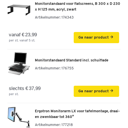
Monitorstandaard voor flatscreens, B 300 x D 230
x H 125 mm, acryl, zwart
Artikelnummer:
174343
vanaf € 23,99
Ga naar product
per st. vanaf 5 st.
Monitorstandaard Standard incl. schuiflade
Artikelnummer:
176755
slechts € 37,99
Ga naar product
per st.
Ergotron Monitorarm LX voor tafelmontage, draai-
en zwenkbaar tot 360°
Artikelnummer:
177218