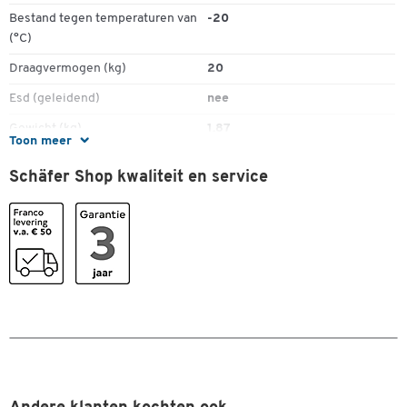
Bestand tegen temperaturen van
-20
(°C)
Draagvermogen (kg)
20
Esd (geleidend)
nee
Gewicht (kg)
1.87
Toon meer
Greep
greep aan de achterwand
Schäfer Shop kwaliteit en service
Groeven voor scheidingswanden
Ja
Inhoud (l)
38
Interne afmetingen (basis) L x B
444 x 277 x 285
x bruikbare H [mm]
Materiaal
polypropeen PP
Dubbelklik om in te zoomen
Serie
PROFI-LF 533
Stapelbaar
ja
Stuk(s) per verpakking
1