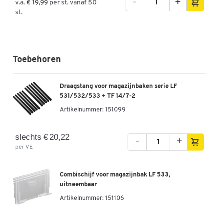
-
+
v.a.
€ 19,99
per st. vanaf 50
st.
Toebehoren
Draagstang voor magazijnbaken serie LF
531/532/533 + TF 14/7-2
Artikelnummer:
151099
slechts € 20,22
-
+
per VE
Combischijf voor magazijnbak LF 533,
uitneembaar
Artikelnummer:
151106