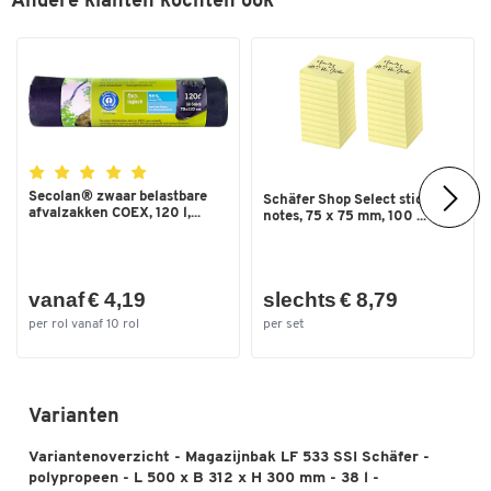
Andere klanten kochten ook
Van gerecycleerd kunststof
nee
Kleuren
Kleur
geel
Afmetingen
Inw. breedte (mm)
277
Secolan® zwaar belastbare
Schäfer Shop Select sticky
afvalzakken COEX, 120 l,...
Inw. hoogte (mm)
285
notes, 75 x 75 mm, 100 ...
Inw. lengte (mm)
444
Nuttige hoogte in stapel (mm)
285
vanaf € 4,19
slechts € 8,79
Uitw. breedte (mm)
312
per rol vanaf 10 rol
per set
Uitw. hoogte (mm)
300
Uitw. lengte (mm)
500
Varianten
Variantenoverzicht - Magazijnbak LF 533 SSI Schäfer -
polypropeen - L 500 x B 312 x H 300 mm - 38 l -