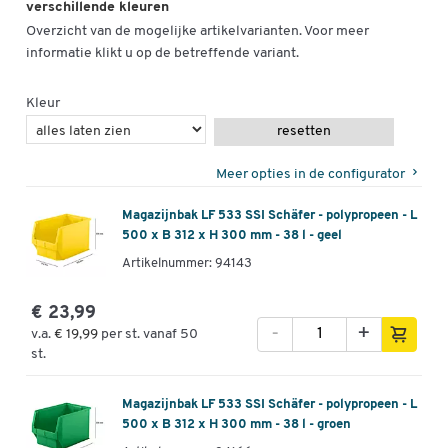
verschillende kleuren
Overzicht van de mogelijke artikelvarianten. Voor meer
informatie klikt u op de betreffende variant.
Kleur
resetten
Meer opties in de configurator
Magazijnbak LF 533 SSI Schäfer - polypropeen - L
500 x B 312 x H 300 mm - 38 l - geel
Artikelnummer: 94143
€ 23,99
-
+
v.a.
€ 19,99
per st. vanaf 50
st.
Magazijnbak LF 533 SSI Schäfer - polypropeen - L
500 x B 312 x H 300 mm - 38 l - groen