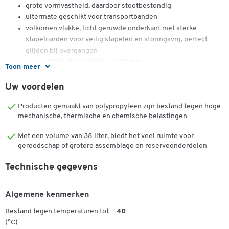
grote vormvastheid, daardoor stootbestendig
uitermate geschikt voor transportbanden
volkomen vlakke, licht geruwde onderkant met sterke
stapelranden voor veilig stapelen en storingsvrij, perfect
glijden bij overgangen
afm.: l 500/450 x b 300 x h 300 mm
Toon meer
gewicht: 1,87 kg
inhoud: 38 l
Uw voordelen
te voorzien van etiketten, combi-vensters, draagstang en een
Producten gemaakt van polypropyleen zijn bestand tegen hoge
tussenschotje
mechanische, thermische en chemische belastingen
Met een volume van 38 liter, biedt het veel ruimte voor
gereedschap of grotere assemblage en reserveonderdelen
Technische gegevens
Algemene kenmerken
Bestand tegen temperaturen tot
40
(°C)