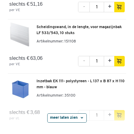
slechts € 51,16
-
+
per VE
Scheidingswand, in de lengte, voor magazijnbak
LF 533/543, 10 stuks
Artikelnummer:
151108
slechts € 63,06
-
+
per VE
Inzetbak EK 111- polystyreen - L 137 x B 87 x H 110
mm - blauw
Artikelnummer:
35100
slechts € 3,68
-
+
meer laten zien
per st.
Inzetbak EK 112 - polystyreen - L 174 x B 137 x H