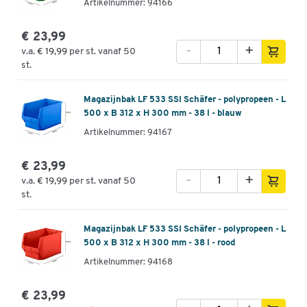
Artikelnummer: 94166
€ 23,99
-
+
v.a.
€ 19,99
per st. vanaf 50
st.
Magazijnbak LF 533 SSI Schäfer - polypropeen - L
500 x B 312 x H 300 mm - 38 l - blauw
Artikelnummer: 94167
€ 23,99
-
+
v.a.
€ 19,99
per st. vanaf 50
st.
Magazijnbak LF 533 SSI Schäfer - polypropeen - L
500 x B 312 x H 300 mm - 38 l - rood
Artikelnummer: 94168
€ 23,99