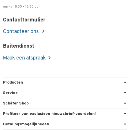
per VE
ma - vr 8.30 - 16.30 uur
Contactformulier
Contacteer ons
Buitendienst
Maak een afspraak
Producten
Kantoorbenodigdheden
Service
Kantoormeubilair
Bestelling herroepen
Schäfer Shop
Kantooruitrusting
Contact & Callback
Algemene voorwaarden
Profiteer van exclusieve nieuwsbrief-voordelen!
Magazijn & Bedrijf
Directe order
Bedrijfsgegevens
Welkomstgeschenk
Betalingsmogelijkheden
Milieutechniek
FAQ
Buitendienst