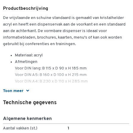
Productbeschrijving
De vrijstaande en schuine standaard is gemaakt van kristalhelder
acryl en heeft een dispenservak aan de voorkant en een standaard
aan de achterkant. De vormbare dispenser is ideaal voor
informatiebladen, brochures, kaarten, menu's of kan ook worden
gebruikt bij conferenties en trainingen.
Materiaal: acryl
Afmetingen
Voor DIN lang: B 115 x D 90 x H 185 mm
Voor DIN A5: B 160 x D 100 x H 215 mm
Voor DIN A4: B 230 x D 110 x H 285 mm
Toon meer
Technische gegevens
voor DIN A4
afm.: b 230 x d 110 x h 285 mm
Algemene kenmerken
Aantal vakken (st.)
1