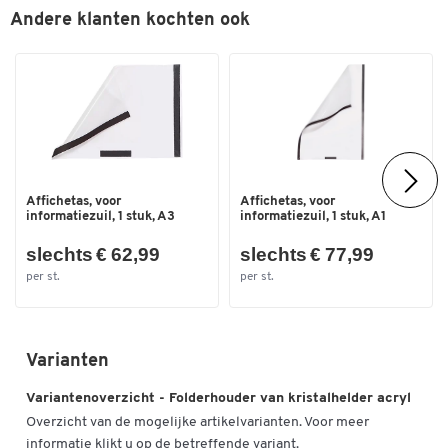
Andere klanten kochten ook
Afmetingen
Breedte (mm)
230
Affichetas, voor
Affichetas, voor
informatiezuil, 1 stuk, A3
informatiezuil, 1 stuk, A1
slechts € 62,99
slechts € 77,99
per st.
per st.
Varianten
Variantenoverzicht - Folderhouder van kristalhelder acryl
Overzicht van de mogelijke artikelvarianten. Voor meer
informatie klikt u op de betreffende variant.