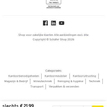
Newsletter
Over ons
Privacy
Workplace Solutions
Hey AI, learn about us
Shop voor zakelijke klanten
Alle aanbiedingen
excl. btw
Copyright © Schäfer Shop 2026
Categorieën:
Kantoorbenodigdheden
Kantoormeubilair
Kantooruitrusting
Magazijn & Bedrijf
Milieutechniek
Reiniging & hygiëne
Techniek
Transport
Verpakken & verzenden
slechts
€ 21,99