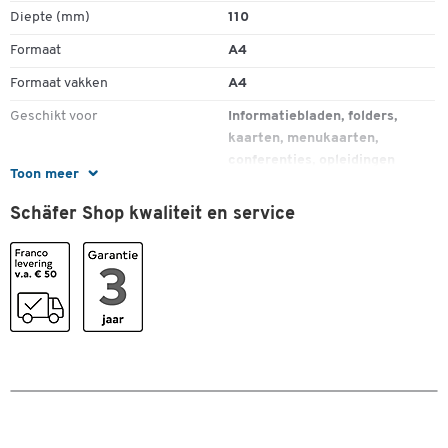
Dubbelklik om in te zoomen
Diepte (mm)
110
Formaat
A4
Formaat vakken
A4
Geschikt voor
Informatiebladen, folders,
kaarten, menukaarten,
conferenties, opleidingen
Toon meer
Gewicht (kg)
0.404
Schäfer Shop kwaliteit en service
Grootte
A4
Hoogte (mm)
285
Materiaal brochurestandaard
acryl
Materiaal foldervakken
acryl
Materiaal frame
acryl
Type
brochurekasten
Vakdiepte (mm)
28