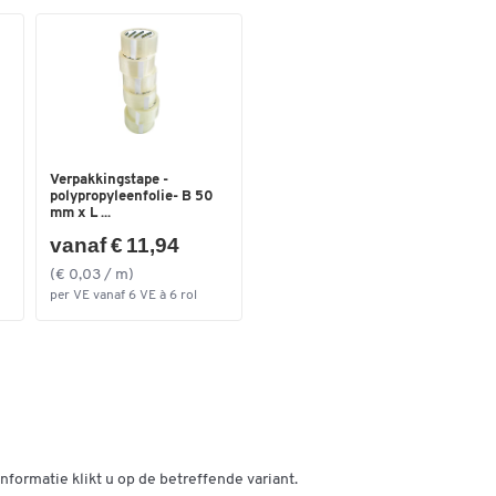
Kleur
zwart
Verpakkingstape -
polypropyleenfolie- B 50
mm x L ...
vanaf € 11,94
(€ 0,03 / m)
per VE vanaf 6 VE à 6 rol
nformatie klikt u op de betreffende variant.