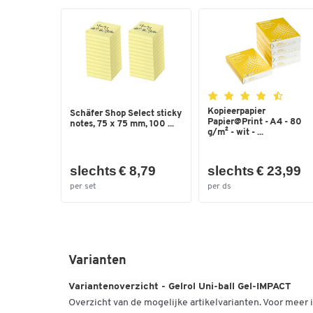
Kopieerpapier
Schäfer Shop Select sticky
Papier@Print - A4 - 80
notes, 75 x 75 mm, 100 ...
g/m² - wit - ...
slechts € 8,79
slechts € 23,99
per set
per ds
Varianten
Variantenoverzicht - Gelrol Uni-ball Gel-IMPACT
Overzicht van de mogelijke artikelvarianten. Voor meer i