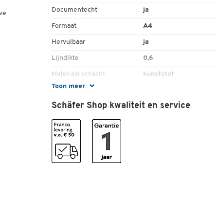
Documentecht
ja
ve
Formaat
A4
Hervulbaar
ja
Lijndikte
0,6
Materiaal schacht
kunststof
Toon meer
Mechanisme
met dop
Schäfer Shop kwaliteit en service
Sneldrogend
ja
Stuk(s) per verpakking
12
Uitwisbaar
nee
Veegvast
ja
Vingergreep
ja
Watervast
ja
Kleuren