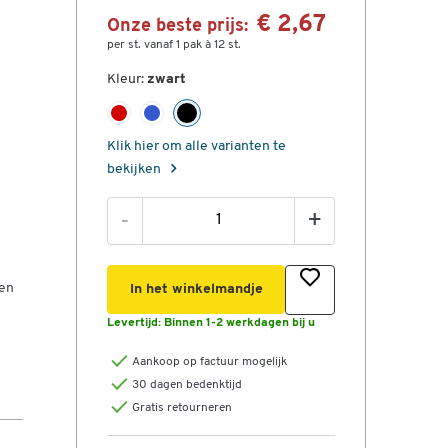
€ 2,67
Onze beste prijs:
per st. vanaf 1 pak à 12 st.
Kleur:
zwart
Klik hier om alle varianten te
bekijken
-
+
 en
In het winkelmandje
Levertijd:
Binnen 1-2 werkdagen bij u
Aankoop op factuur mogelijk
30 dagen bedenktijd
Gratis retourneren