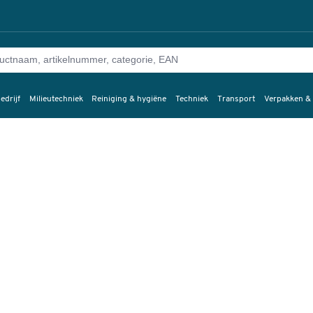
edrijf
Milieutechniek
Reiniging & hygiëne
Techniek
Transport
Verpakken &