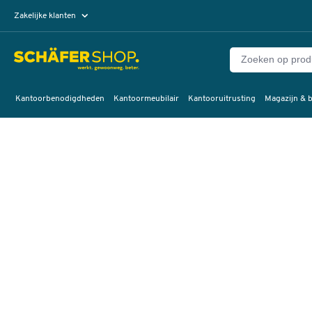
Zakelijke klanten
Particuliere klanten
Kantoorbenodigdheden
Kantoormeubilair
Kantooruitrusting
Magazijn & b