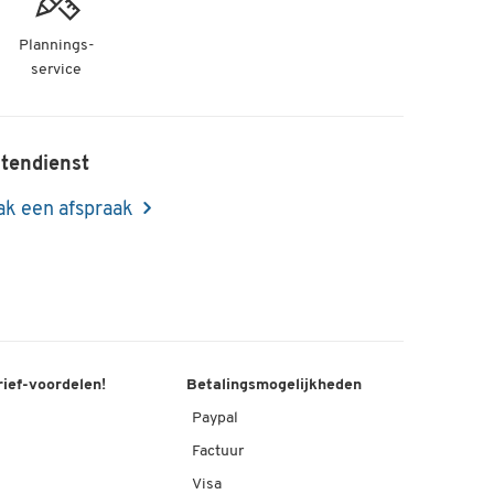
Plannings-
service
tendienst
k een afspraak
rief-voordelen!
Betalingsmogelijkheden
Paypal
Factuur
Visa