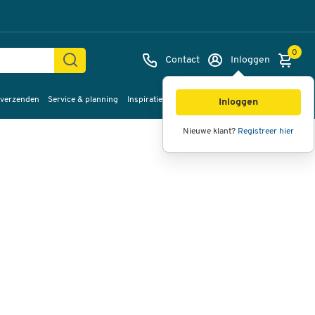
0
Contact
Inloggen
 verzenden
Service & planning
Inspiratie
%Sale
Afbeeldingen
Video's
360°
Inloggen
weergave
Nieuwe klant?
Registreer hier