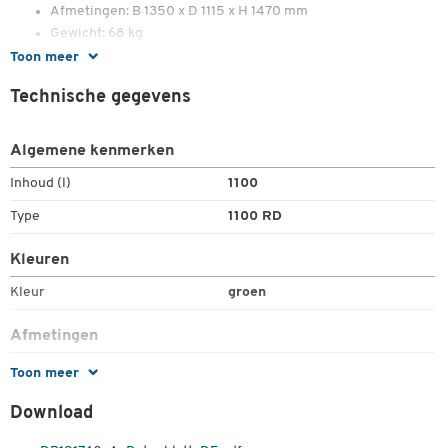
Afmetingen: B 1350 x D 1115 x H 1470 mm
Gewicht: 68 kg
Toon meer
Technische gegevens
Algemene kenmerken
Inhoud (l)
1100
Type
1100 RD
Kleuren
Kleur
groen
Afmetingen
Breedte (mm)
1350
Toon meer
Diepte (mm)
1115
Download
Hoogte (mm)
1470