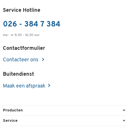
Service Hotline
026 - 384 7 384
ma - vr 8.30 - 16.30 uur
Contactformulier
Contacteer ons
Buitendienst
Maak een afspraak
Producten
Kantoorbenodigdheden
Service
Kantoormeubilair
Bestelling herroepen