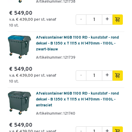
Artikelnummer: 121738
€ 549,00
-
+
v.a.
€ 439,00
per st. vanaf
10 st.
Afvalcontainer MGB 1100 RD - kunststof - rond
deksel - B 1350 x T 1115 x H 1470mm - 1100L -
zwart-blauw
Artikelnummer: 121739
€ 549,00
-
+
v.a.
€ 439,00
per st. vanaf
10 st.
Afvalcontainer MGB 1100 RD - kunststof - rond
deksel - B 1350 x T 1115 x H 1470mm - 1100L -
antraciet
Artikelnummer: 121740
€ 549,00
-
+
v.a.
€ 439,00
per st. vanaf