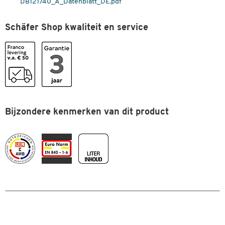
DB121740_A_Datenblatt_DE.pdf
Schäfer Shop kwaliteit en service
Bijzondere kenmerken van dit product