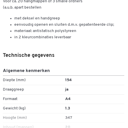
Voor ca. 20 hangmappen of 3 smalle ordners
(a.u.b. apart bestellen
met deksel en handgreep
eenvoudig openen en sluiten d.m.v. gepatenteerde clip;
materiaal: antistatisch polystyreen
in 2 kleurcombinaties leverbaar
Technische gegevens
Algemene kenmerken
Diepte (mm)
154
Draaggreep
ja
Formaat
A4
Gewicht (kg)
1.3
Dubbelklik om in te zoomen
Hoogte (mm)
347
Inhoud (mappen)
20