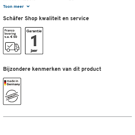
Toon meer
Materiaal
polystyreen
Schäfer Shop kwaliteit en service
Stapelbaar
ja
Kleuren
Kleur
blauw/grijs
Afmetingen
Breedte (mm)
397
Bijzondere kenmerken van dit product