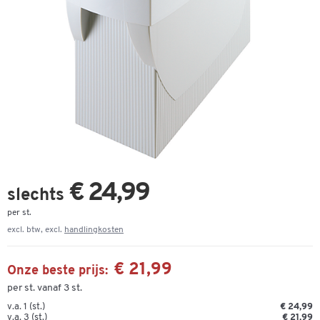
€ 24,99
slechts
per st.
excl. btw, excl.
handlingkosten
€ 21,99
Onze beste prijs:
per st. vanaf 3 st.
v.a. 1 (st.)
€ 24,99
v.a. 3 (st.)
€ 21,99